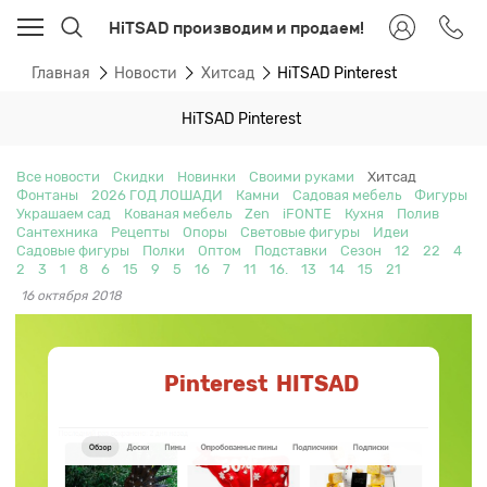
HiTSAD производим и продаем!
Главная
Новости
Хитсад
HiTSAD Pinterest
HiTSAD Pinterest
Все новости
Скидки
Новинки
Своими руками
Хитсад
Фонтаны
2026 ГОД ЛОШАДИ
Камни
Садовая мебель
Фигуры
Украшаем сад
Кованая мебель
Zen
iFONTE
Кухня
Полив
Сантехника
Рецепты
Опоры
Световые фигуры
Идеи
Садовые фигуры
Полки
Оптом
Подставки
Сезон
12
22
4
2
3
1
8
6
15
9
5
16
7
11
16.
13
14
15
21
16 октября 2018
Pinterest HITSAD