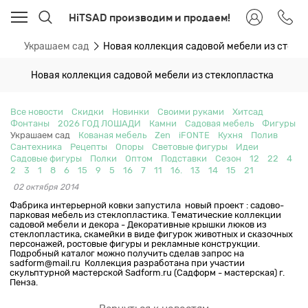
HiTSAD производим и продаем!
ти
Украшаем сад
Новая коллекция садовой мебели из стекл
Новая коллекция садовой мебели из стеклопластка
Все новости
Скидки
Новинки
Своими руками
Хитсад
Фонтаны
2026 ГОД ЛОШАДИ
Камни
Садовая мебель
Фигуры
Украшаем сад
Кованая мебель
Zen
iFONTE
Кухня
Полив
Сантехника
Рецепты
Опоры
Световые фигуры
Идеи
Садовые фигуры
Полки
Оптом
Подставки
Сезон
12
22
4
2
3
1
8
6
15
9
5
16
7
11
16.
13
14
15
21
02 октября 2014
Фабрика интерьерной ковки запустила новый проект : садово-
парковая мебель из стеклопластика. Тематические коллекции
садовой мебели и декора - Декоративные крышки люков из
стеклопластика, скамейки в виде фигурок животных и сказочных
персонажей, ростовые фигуры и рекламные конструкции.
Подробный каталог можно получить сделав запрос на
sadform@mail.ru Коллекция разработана при участии
скульптурной мастерской Sadform.ru (Садформ - мастерская) г.
Пенза.