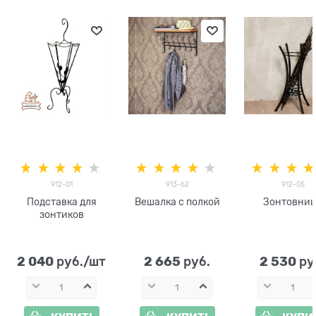
912-01
913-62
912-05
Подставка для
Вешалка с полкой
Зонтовни
зонтиков
2 040
2 665
2 530
 руб./шт
 руб.
 ру