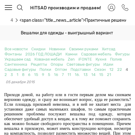
HiTSAD производим и продаем!
ти
4
<span class="title_news_article">Практичные решения 
Вешалки для одежды - выигрышный вариант
Все новости
Скидки
Новинки
Своими руками
Хитсад
Фонтаны
2026 ГОД ЛОШАДИ
Камни
Садовая мебель
Фигуры
Украшаем сад
Кованая мебель
Zen
iFONTE
Кухня
Полив
Сантехника
Рецепты
Опоры
Световые фигуры
Идеи
Садовые фигуры
Полки
Оптом
Подставки
Сезон
12
22
4
2
3
1
8
6
15
9
5
16
7
11
16.
13
14
15
21
05 декабря 2015
Приходя домой, на работу или в гости первым делом мы снимаем
верхнюю одежду, и сразу же возникает вопрос, куда ее разместить?
Если площадь прихожей невелика, и в ней не хватает места для
установки даже самых маленьких шкафов, то самым практичным
решением проблемы послужит вешалка под одежду, которая
обеспечит удобный доступ к вещам, и к тому же поможет сохранить
как можно больше свободного пространства в помещении. Причем
вешалка в прихожую, может иметь конструкцию которая, несмотря
на компактность, позволит разместить множество вещей. При этом