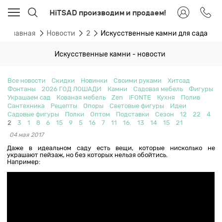
HiTSAD производим и продаем!
Главная
Новости
2
Искусственные камни для сада
Искусственные камни - новости
Все новости
Скидки
Новинки
Своими руками
Хитсад
Фонтаны
2026 ГОД ЛОШАДИ
Камни
Садовая мебель
Фигуры
Украшаем сад
Кованая мебель
Zen
iFONTE
Кухня
Полив
Сантехника
Рецепты
Опоры
Световые фигуры
Идеи
Садовые фигуры
Полки
Оптом
Подставки
Сезон
12
22
4
2
3
1
8
6
15
9
5
16
7
11
16.
13
14
15
21
04 мая 2017
Даже в идеальном саду есть вещи, которые нисколько не
украшают пейзаж, но без которых нельзя обойтись.
Например: