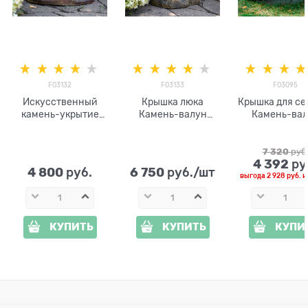
F03132
F03133
F03095
Искусственный
Крышка люка
Крышка для се
камень-укрытие
Камень-валун
Камень-вал
для люка F03132
высокий
низкий F03
стеклопластик
стеклоплас
7 320
 руб
4 392
 ру
4 800
6 750
 руб.
 руб./шт
выгода
2 928 руб.
и
КУПИТЬ
КУПИТЬ
КУПИ