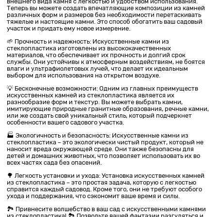
внешнего вида камня с легкостью и удобством использования.
Теперь вы можете создать впечатляющие композиции из камней
различных форм и размеров без необходимости перетаскивать
тяжелые и настоящие камни. Это способ обогатить ваш садовый
участок и придать ему новое измерение.
🌱 Прочность и надежность: Искусственные камни из
стеклопластика изготовлены из высококачественных
материалов, что обеспечивает их прочность и долгий срок
службы. Они устойчивы к атмосферным воздействиям, не боятся
влаги и ультрафиолетовых лучей, что делает их идеальным
выбором для использования на открытом воздухе.
💡 Бесконечные возможности: Одним из главных преимуществ
искусственных камней из стеклопластика является их
разнообразие форм и текстур. Вы можете выбрать камни,
имитирующие природные гранитные образования, речные камни,
или же создать свой уникальный стиль, который подчеркнет
особенности вашего садового участка.
🏭 Экологичность и безопасность: Искусственные камни из
стеклопластика – это экологически чистый продукт, который не
наносит вреда окружающей среде. Они также безопасны для
детей и домашних животных, что позволяет использовать их во
всех частях сада без опасений.
🌳 Легкость установки и ухода: Установка искусственных камней
из стеклопластика – это простая задача, которую с легкостью
справится каждый садовод. Кроме того, они не требуют особого
ухода и поддержания, что сэкономит ваше время и силы.
🏞️ Привнесите волшебство в ваш сад с искусственными камнями
из стеклопластика! 🏞️ Позвольте вашей фантазии разгуляться и