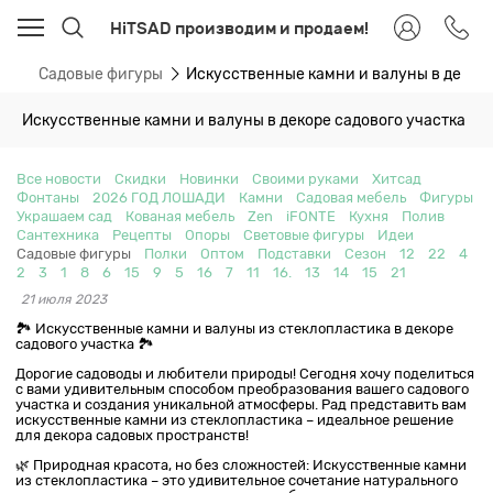
HiTSAD производим и продаем!
ти
Садовые фигуры
Искусственные камни и валуны в декоре
Искусственные камни и валуны в декоре садового участка
Все новости
Скидки
Новинки
Своими руками
Хитсад
Фонтаны
2026 ГОД ЛОШАДИ
Камни
Садовая мебель
Фигуры
Украшаем сад
Кованая мебель
Zen
iFONTE
Кухня
Полив
Сантехника
Рецепты
Опоры
Световые фигуры
Идеи
Садовые фигуры
Полки
Оптом
Подставки
Сезон
12
22
4
2
3
1
8
6
15
9
5
16
7
11
16.
13
14
15
21
21 июля 2023
🏞️ Искусственные камни и валуны из стеклопластика в декоре
садового участка 🏞️
Дорогие садоводы и любители природы! Сегодня хочу поделиться
с вами удивительным способом преобразования вашего садового
участка и создания уникальной атмосферы. Рад представить вам
искусственные камни из стеклопластика – идеальное решение
для декора садовых пространств!
🌿 Природная красота, но без сложностей: Искусственные камни
из стеклопластика – это удивительное сочетание натурального