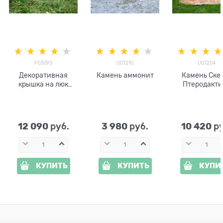
F03093
U07210
U07204
Декоративная
Камень аммонит
Камень Ске
крышка на люк
Птеродакти
Камень-валун
U07204 раск
низкий F03093
стеклопластик
12 090
3 980
10 420
 руб.
 руб.
 р
КУПИТЬ
КУПИТЬ
КУПИ