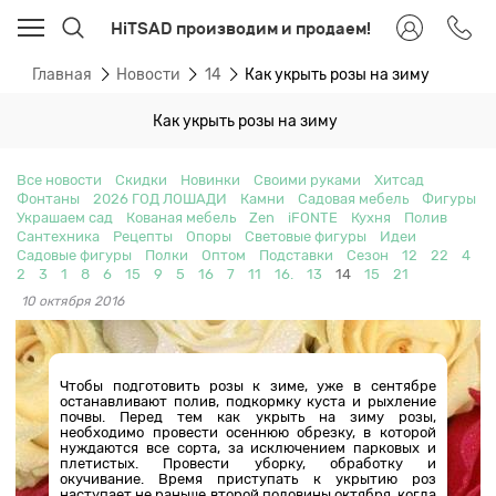
HiTSAD производим и продаем!
Главная
Новости
14
Как укрыть розы на зиму
Как укрыть розы на зиму
Все новости
Скидки
Новинки
Своими руками
Хитсад
Фонтаны
2026 ГОД ЛОШАДИ
Камни
Садовая мебель
Фигуры
Украшаем сад
Кованая мебель
Zen
iFONTE
Кухня
Полив
Сантехника
Рецепты
Опоры
Световые фигуры
Идеи
Садовые фигуры
Полки
Оптом
Подставки
Сезон
12
22
4
2
3
1
8
6
15
9
5
16
7
11
16.
13
14
15
21
10 октября 2016
Чтобы подготовить розы к зиме, уже в сентябре
останавливают полив, подкормку куста и рыхление
почвы. Перед тем как укрыть на зиму розы,
необходимо провести осеннюю обрезку, в которой
нуждаются все сорта, за исключением парковых и
плетистых. Провести уборку, обработку и
окучивание. Время приступать к укрытию роз
наступает не раньше второй половины октября, когда