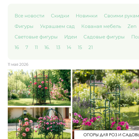
Все новости
Скидки
Новинки
Своими рука
Фигуры
Украшаем сад
Кованая мебель
Zen
Световые фигуры
Идеи
Садовые фигуры
По
16
7
11
16.
13
14
15
21
11 мая 2026