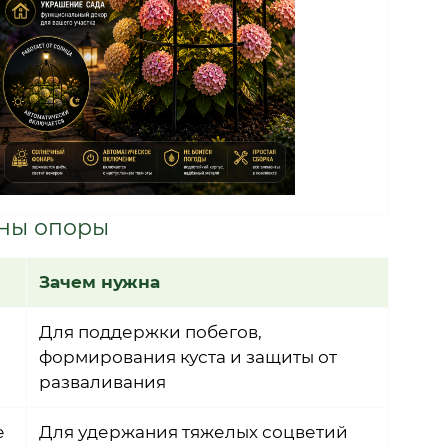
1 
8
вы
жны опоры
Зачем нужна
Для поддержки побегов,
формирования куста и защиты от
разваливания
е
Для удержания тяжелых соцветий