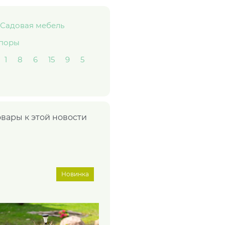
Садовая мебель
поры
1
8
6
15
9
5
овары к этой новости
Новинка