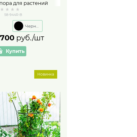
пора для растений
азборная круглая с
58-944R-B
онарём 58-944R
еталл высота 89 см
Черный
 700
 руб./шт
Купить
Новинка