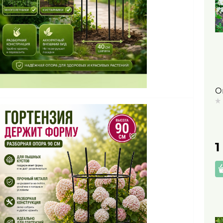
О
р
м
в
1