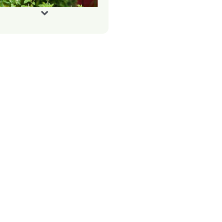
пора полукруглая для
астений металлическая
8-920Gr h= 88см
58-920Gr