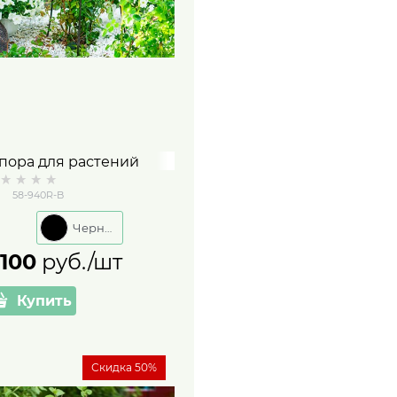
пора для растений
азборная
58-940R-B
еталлическая 58-940R
ысота 90 см
Черный
 100
 руб./шт
Купить
Скидка 50%