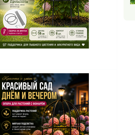
О
р
5