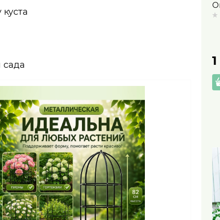
О
 куста
р
ф
м
1
 сада