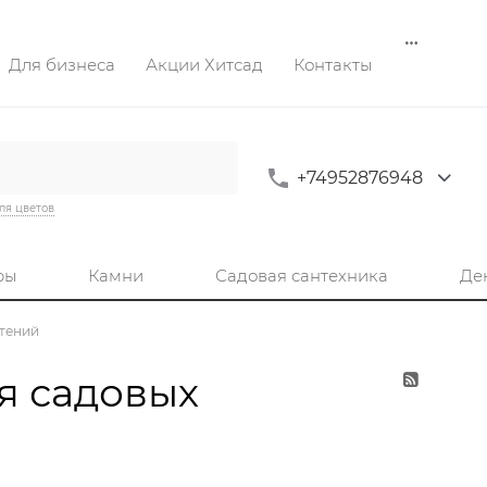
Для бизнеса
Акции Хитсад
Контакты
+74952876948
ля цветов
ры
Камни
Садовая сантехника
Де
стений
я садовых