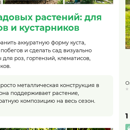
адовых растений: для
ов и кустарников
анить аккуратную форму куста,
побегов и сделать сад визуально
для роз, гортензий, клематисов,
ков.
О
росто металлическая конструкция в
р
 она поддерживает растение,
ф
ратную композицию на весь сезон.
в
1