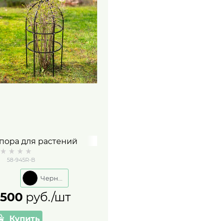
пора для растений
азборная круглая с
58-945R-B
онарём 58-945R металл
ысота 83 см
Черный
 500
 руб./шт
Купить