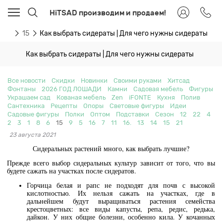
HiTSAD производим и продаем!
сти
15
Как выбрать сидераты | Для чего нужны сидераты
Как выбрать сидераты | Для чего нужны сидераты
Все новости
Скидки
Новинки
Своими руками
Хитсад
Фонтаны
2026 ГОД ЛОШАДИ
Камни
Садовая мебель
Фигуры
Украшаем сад
Кованая мебель
Zen
iFONTE
Кухня
Полив
Сантехника
Рецепты
Опоры
Световые фигуры
Идеи
Садовые фигуры
Полки
Оптом
Подставки
Сезон
12
22
4
2
3
1
8
6
15
9
5
16
7
11
16.
13
14
15
21
23 августа 2021
Сидеральных растений много, как выбрать лучшие?
Прежде всего выбор сидеральных культур зависит от того, что вы
будете сажать на участках после сидератов.
Горчица белая и рапс не подходят для почв с высокой
кислотностью. Их нельзя сажать на участках, где в
дальнейшем будут выращиваться растения семейства
крестоцветных: все виды капусты, репа, редис, редька,
дайкон. У них общие болезни, особенно кила. У кочанных