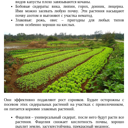
видов капусты плохо завязываются кочаны.
Бобовые сидераты: вика, люпин, горох, донник, люцерна.
Ими можно засевать любую почву. Эти растения насыщают
почву азотом и выгоняют с участка нематод.
Злаковые: рожь, овес – пригодны для любых типов
почв особенно хороши на кислых.
Они эффективно подавляют рост сорняков. Будьте осторожны с
посевом этих сидеральных растений на участках с проволочником,
он питается корнями злаковых растений.
Фацелия – универсальный сидерат, после него будут расти все
растения. Фацелия снижает кислотность почвы, хорошо
рыхлит землю, засухоустойчива, прекрасный медонос.