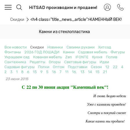
HiTSAD производим и продаем!
ти
Скидки
<h4 class="title_news_article">КАМЕННЫЙ ВЕК!!! 
Камни из стеклопластика
Все новости
Скидки
Новинки
Своими руками
Хитсад
Фонтаны
2026 ГОД ЛОШАДИ
Камни
Садовая мебель
Фигуры
Украшаем сад
Кованая мебель
Zen
iFONTE
Кухня
Полив
Сантехника
Рецепты
Опоры
Световые фигуры
Идеи
Садовые фигуры
Полки
Оптом
Подставки
Сезон
12
22
4
2
3
1
8
6
15
9
5
16
7
11
16.
13
14
15
21
23 июня 2015
С 22 по 30 июня акция "Каменный век"!
И снова Акцию недели
Уже с камнями проведем!
Смотри и покупай смелее
Какие камни мы продаем!