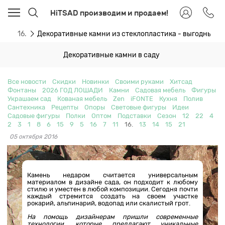
HiTSAD производим и продаем!
ти
16.
Декоративные камни из стеклопластика - выгодные 
Декоративные камни в саду
Все новости
Скидки
Новинки
Своими руками
Хитсад
Фонтаны
2026 ГОД ЛОШАДИ
Камни
Садовая мебель
Фигуры
Украшаем сад
Кованая мебель
Zen
iFONTE
Кухня
Полив
Сантехника
Рецепты
Опоры
Световые фигуры
Идеи
Садовые фигуры
Полки
Оптом
Подставки
Сезон
12
22
4
2
3
1
8
6
15
9
5
16
7
11
16.
13
14
15
21
05 октября 2016
Камень недаром считается универсальным
материалом в дизайне сада, он подходит к любому
стилю и уместен в любой композиции. Сегодня почти
каждый стремится создать на своем участке
рокарий, альпинарий, водопад или скалистый грот.
На помощь дизайнерам пришли современные
технологии, которые предлагают уникальные