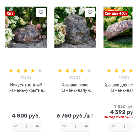
Хит
Скидка 40%
F03132
F03133
F03095
Искусственный
Крышка люка
Крышка для се
камень-укрытие
Камень-валун
Камень-вал
для люка F03132
высокий
низкий F03
стеклопластик
стеклоплас
7 320
 руб
4 392
 ру
4 800
6 750
 руб.
 руб./шт
выгода
2 928 руб.
и