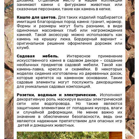
дизайна. Отдельное место в нашей коллекции
занимают камни с фигурками животных или
сказочные персонажи, такие как камень в кепке.
Кашпо для цветов.
Для таких изделий подбирается
имитация благородных пород камня: гранит, мрамор.
Формы и размеры могут быть разными, в виде
одиночных массивных глыб или нагромождения
камней. Такой аксессуар можно использовать как
камень на крышку люка. Бордюрный вариант –
оригинальное решение оформления дорожек или
клумб.
Садовая мебель.
Интересное применение
искусственного камня в садовом декоре – создание
необычных предметов садовой мебели. Такой как
камень-лавка, кресла и скамейки. В некоторых
моделях сидения изготовлены из деревянных досок,
которые крепятся на каменном основании. Такие
садовые элементы могут послужить декорациями
для уникальных садовых композиций.
Розетки, водяные и электрические.
Исполняют
декоративную роль, маскируя выходы электрической
сети или водопровода. Но также являются
защитными элементами от попадания мусора, влаги
и случайной деформации. Не менее важно их
значение в обеспечении безопасности, ведь они
являются надежным препятствием для опасных игр
детей и домашних животных.