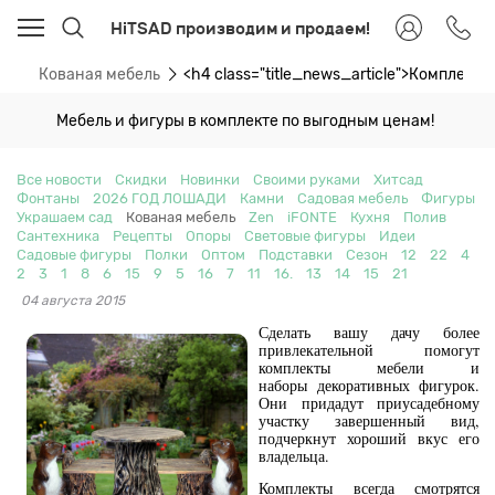
HiTSAD производим и продаем!
ти
Кованая мебель
<h4 class="title_news_article">Комплект
Мебель и фигуры в комплекте по выгодным ценам!
Все новости
Скидки
Новинки
Своими руками
Хитсад
Фонтаны
2026 ГОД ЛОШАДИ
Камни
Садовая мебель
Фигуры
Украшаем сад
Кованая мебель
Zen
iFONTE
Кухня
Полив
Сантехника
Рецепты
Опоры
Световые фигуры
Идеи
Садовые фигуры
Полки
Оптом
Подставки
Сезон
12
22
4
2
3
1
8
6
15
9
5
16
7
11
16.
13
14
15
21
04 августа 2015
Сделать вашу дачу более
привлекательной помогут
комплекты мебели и
наборы декоративных фигурок.
Они придадут приусадебному
участку завершенный вид,
подчеркнут хороший вкус его
владельца.
Комплекты всегда смотрятся