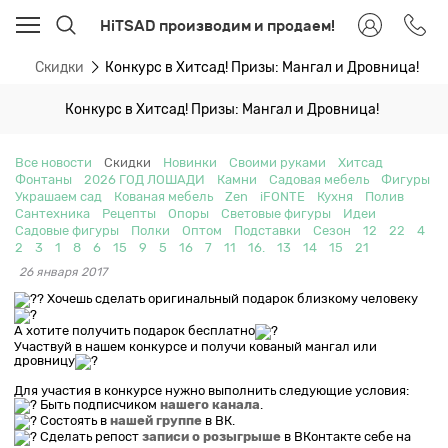
HiTSAD производим и продаем!
ти
Скидки
Конкурс в Хитсад! Призы: Мангал и Дровница!
Конкурс в Хитсад! Призы: Мангал и Дровница!
Все новости
Скидки
Новинки
Своими руками
Хитсад
Фонтаны
2026 ГОД ЛОШАДИ
Камни
Садовая мебель
Фигуры
Украшаем сад
Кованая мебель
Zen
iFONTE
Кухня
Полив
Сантехника
Рецепты
Опоры
Световые фигуры
Идеи
Садовые фигуры
Полки
Оптом
Подставки
Сезон
12
22
4
2
3
1
8
6
15
9
5
16
7
11
16.
13
14
15
21
26 января 2017
Хочешь сделать оригинальный подарок близкому человеку
А хотите получить подарок бесплатно
Участвуй в нашем конкурсе и получи кованый мангал или
дровницу
Для участия в конкурсе нужно выполнить следующие условия:
Быть подписчиком
нашего канала
.
Состоять в
нашей группе
в ВК.
Сделать репост
записи о розыгрыше
в ВКонтакте себе на