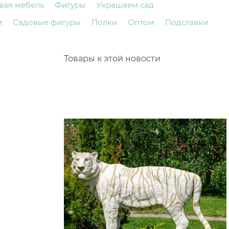
вая мебель
Фигуры
Украшаем сад
и
Садовые фигуры
Полки
Оптом
Подставки
Товары к этой новости