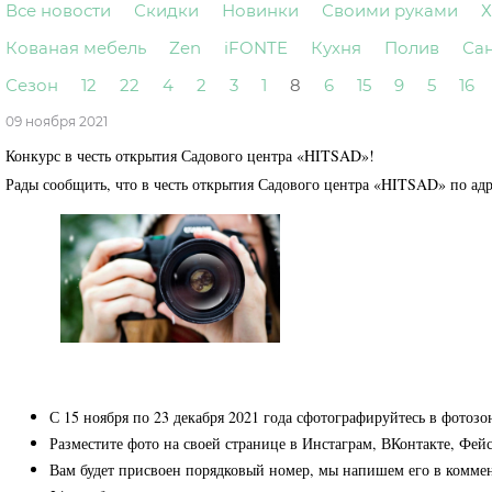
Все новости
Скидки
Новинки
Своими руками
Х
Кованая мебель
Zen
iFONTE
Кухня
Полив
Са
Сезон
12
22
4
2
3
1
8
6
15
9
5
16
09 ноября 2021
Конкурс в честь открытия Садового центра «HITSAD»!
Рады сообщить, что в честь открытия Садового центра «HITSAD» по адре
С 15 ноября по 23 декабря 2021 года сфотографируйтесь в фотозон
Разместите фото на своей странице в Инстаграм, ВКонтакте, Фе
Вам будет присвоен порядковый номер, мы напишем его в комме