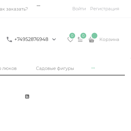
Войти
Регистрация
ак заказать?
0
0
+74952876948
Корзина
р люков
Садовые фигуры