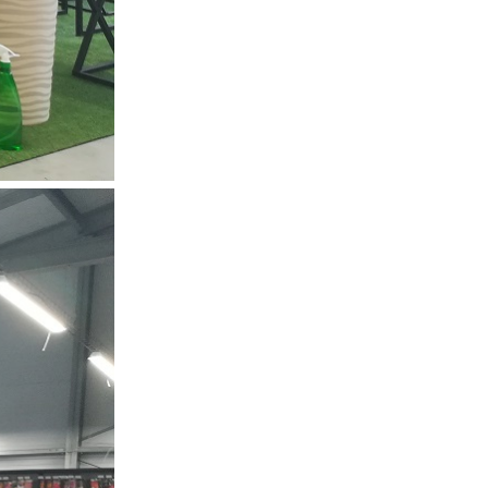
Кашпо Тигренок с тачкой U09002
U09002
8 160
 руб.
Купить