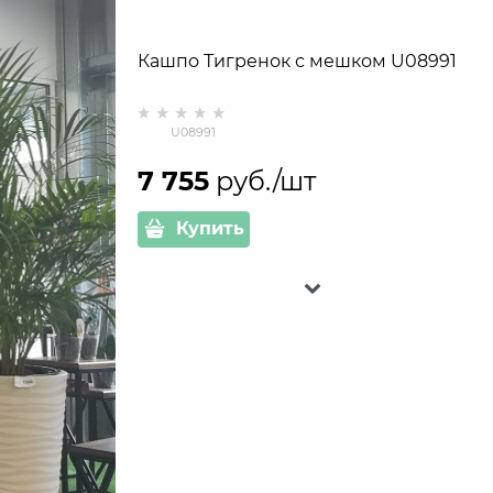
Кашпо Тигренок с мешком U08991
U08991
7 755
 руб./шт
Купить