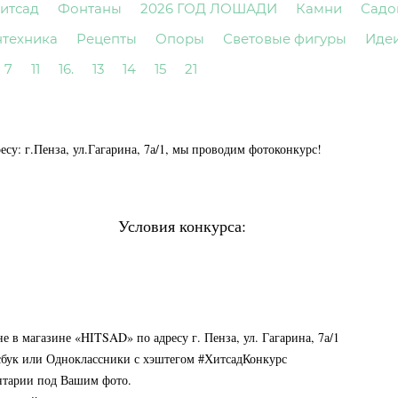
итсад
Фонтаны
2026 ГОД ЛОШАДИ
Камни
Садо
нтехника
Рецепты
Опоры
Световые фигуры
Иде
7
11
16.
13
14
15
21
су: г.Пенза, ул.Гагарина, 7а/1, мы проводим фотоконкурс!
Условия конкурса:
е в магазине «HITSAD» по адресу г. Пенза, ул. Гагарина, 7а/1
йсбук или Одноклассники с хэштегом #ХитсадКонкурс
нтарии под Вашим фото.