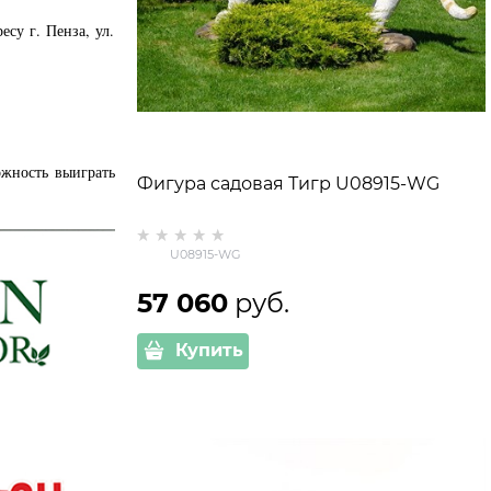
су г. Пенза, ул.
ожность выиграть
Фигура садовая Тигр U08915-WG
U08915-WG
57 060
 руб.
Купить