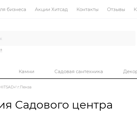
ля бизнеса
Акции Хитсад
Контакты
Отзывы
К
ив
Камни
Садовая сантехника
Деко
HITSAD»! г.Пенза
тия Садового центра