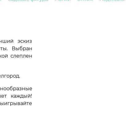
учший эскиз
оты. Выбран
кой слеплен
елгород.
знообразные
жет каждый!
выигрывайте