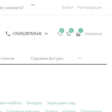
Войти
Регистрация
ак заказать?
0
0
+74952876948
Корзина
р люков
Садовые фигуры
вая мебель
Фигуры
Украшаем сад
и
Садовые фигуры
Полки
Оптом
Подставки