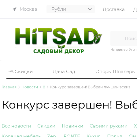
Москва
Доставка
Д
Например:
Угол
-% Скидки
Дача Сад
Опоры Шпалеры
Главная
Новости
8
Конкурс завершен! Выбран лучший эскиз
Конкурс завершен! Вы
Все новости
Скидки
Новинки
Своими руками
Х
Кованая мебель
Zen
iFONTE
Кухня
Полив
Са