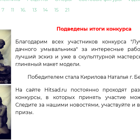
7
11
16.
13
14
15
21
Подведены итоги конкурса
Благодарим всех участников конкурса "Л
дачного умывальника" за интересные раб
лучший эскиз и уже в скульптурной мастерс
глиняный макет модели.
Победителем стала Кирилова Наталья г. Б
На сайте Hitsad.ru постоянно проходят ра
конкурсы, в которых принять участие мо
Следите за нашими новостями, участвуйте и 
призы.