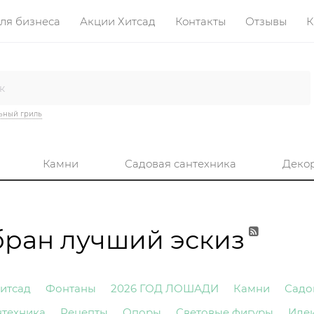
ля бизнеса
Акции Хитсад
Контакты
Отзывы
К
ьный гриль
Камни
Садовая сантехника
Деко
бран лучший эскиз
итсад
Фонтаны
2026 ГОД ЛОШАДИ
Камни
Садо
нтехника
Рецепты
Опоры
Световые фигуры
Иде