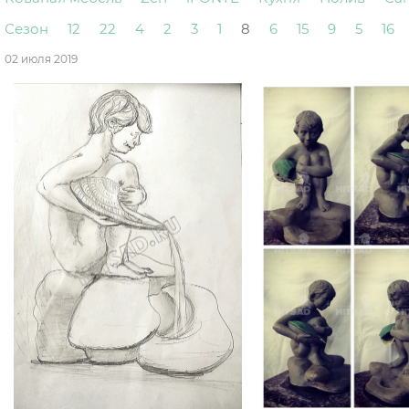
Сезон
12
22
4
2
3
1
8
6
15
9
5
16
02 июля 2019