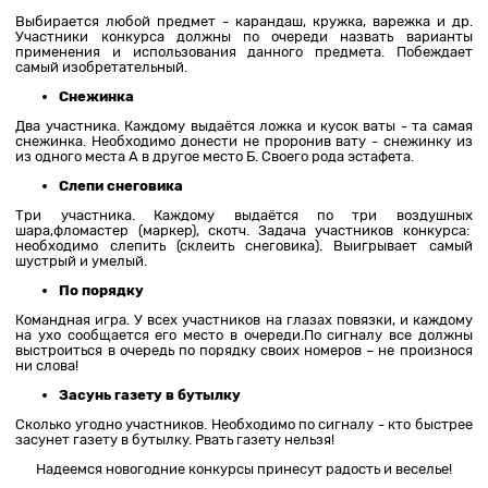
Выбирается любой предмет - карандаш, кружка, варежка и др.
Участники конкурса должны по очереди назвать варианты
применения и использования данного предмета. Побеждает
самый изобретательный.
Снежинка
Два участника. Каждому выдаётся ложка и кусок ваты - та самая
снежинка. Необходимо донести не проронив вату - снежинку из
из одного места А в другое место Б. Своего рода эстафета.
Слепи снеговика
Три участника. Каждому выдаётся по три воздушных
шара,фломастер (маркер), скотч. Задача участников конкурса:
необходимо слепить (склеить снеговика). Выигрывает самый
шустрый и умелый.
По порядку
Командная игра. У всех участников на глазах повязки, и каждому
на ухо сообщается его место в очереди.По сигналу все должны
выстроиться в очередь по порядку своих номеров – не произнося
ни слова!
Засунь газету в бутылку
Сколько угодно участников. Необходимо по сигналу - кто быстрее
засунет газету в бутылку. Рвать газету нельзя!
Надеемся новогодние конкурсы принесут радость и веселье!