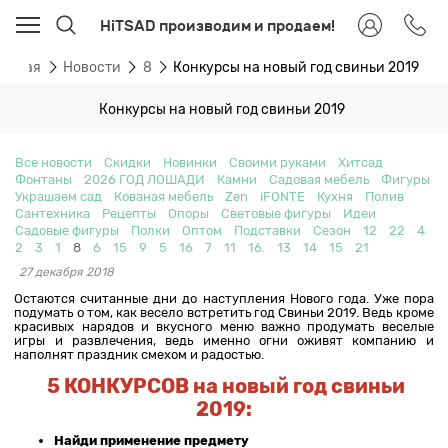
HiTSAD производим и продаем!
лавная
Новости
8
Конкурсы на новый год свиньи 2019
Конкурсы на новый год свиньи 2019
Все новости
Скидки
Новинки
Своими руками
Хитсад
Фонтаны
2026 ГОД ЛОШАДИ
Камни
Садовая мебель
Фигуры
Украшаем сад
Кованая мебель
Zen
iFONTE
Кухня
Полив
Сантехника
Рецепты
Опоры
Световые фигуры
Идеи
Садовые фигуры
Полки
Оптом
Подставки
Сезон
12
22
4
2
3
1
8
6
15
9
5
16
7
11
16.
13
14
15
21
27 декабря 2018
Остаются считанные дни до наступления Нового года. Уже пора
подумать о том, как весело встретить год Свиньи 2019. Ведь кроме
красивых нарядов и вкусного меню важно продумать веселые
игры и развлечения, ведь именно огни оживят компанию и
наполнят праздник смехом и радостью.
5 КОНКУРСОВ на новый год свиньи
2019:
Найди применение предмету