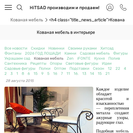
HiTSAD производим и продаем!
ти
Кованая мебель
<h4 class="title_news_article">Кованая 
Кованая мебель в интерьере
Все новости
Скидки
Новинки
Своими руками
Хитсад
Фонтаны
2026 ГОД ЛОШАДИ
Камни
Садовая мебель
Фигуры
Украшаем сад
Кованая мебель
Zen
iFONTE
Кухня
Полив
Сантехника
Рецепты
Опоры
Световые фигуры
Идеи
Садовые фигуры
Полки
Оптом
Подставки
Сезон
12
22
4
2
3
1
8
6
15
9
5
16
7
11
16.
13
14
15
21
28 августа 2015
Каждое изделие
обладает
красотой и
изысканностью
— переплетения
металла создают
ажурные узоры,
радующие глаз.
мебель
Подобная