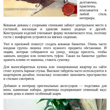
долговечна,
практична,
вписывается в
любой стиль
интерьера.
Кованые диваны с узорными спинками займут центральное место в
гостиной, восхищая и удивляя ваших родных и друзей.
Конструкция изделий учитывает форму человеческого тела, поэтому
гости с комфортом устроятся на мягких сиденьях.
Уют в прихожей помогут создать кованые банкетки. Очень часто
входная группа лишена этого нужного предмета обстановки. И
людям, которые собираются на улицу, некуда присесть, чтобы
завязать шнурки или почистить туфли. Также на банкетке удобно
хранить ключи от машины, ставить сумочку.
Для малогабаритных кухонь или зонированных квартир на сайте
стоит купить барные стулья. Высокие табуреты часто используются в
квартирном дизайне, поскольку позволяют экономить пространство
и стильно смотрятся.
Добавьте в интерьер оригинальных аксессуаров — подставки для
вина, каминные наборы, дровницы подчеркивают отменный вкус
хозяев дома и имеют особенный шарм.