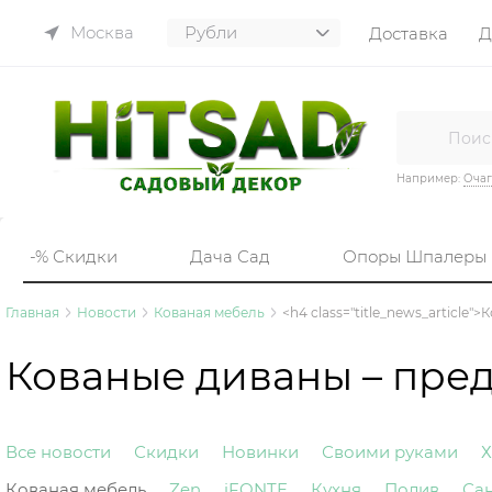
Москва
Доставка
Д
Например:
Очаг
-% Скидки
Дача Сад
Опоры Шпалеры
Главная
Новости
Кованая мебель
<h4 class="title_news_articl
Кованые диваны – пре
Все новости
Скидки
Новинки
Своими руками
Х
Кованая мебель
Zen
iFONTE
Кухня
Полив
Са