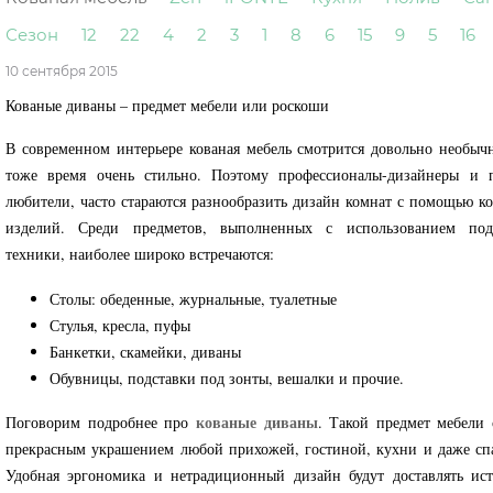
Сезон
12
22
4
2
3
1
8
6
15
9
5
16
10 сентября 2015
Кованые диваны – предмет мебели или роскоши
В современном интерьере кованая мебель смотрится довольно необыч
тоже время очень стильно. Поэтому профессионалы-дизайнеры и 
любители, часто стараются разнообразить дизайн комнат с помощью к
изделий. Среди предметов, выполненных с использованием под
техники, наиболее широко встречаются:
Столы: обеденные, журнальные, туалетные
Стулья, кресла, пуфы
Банкетки, скамейки, диваны
Обувницы, подставки под зонты, вешалки и прочие.
кованые диваны
Поговорим подробнее про
. Такой предмет мебели 
прекрасным украшением любой прихожей, гостиной, кухни и даже сп
Удобная эргономика и нетрадиционный дизайн будут доставлять ис