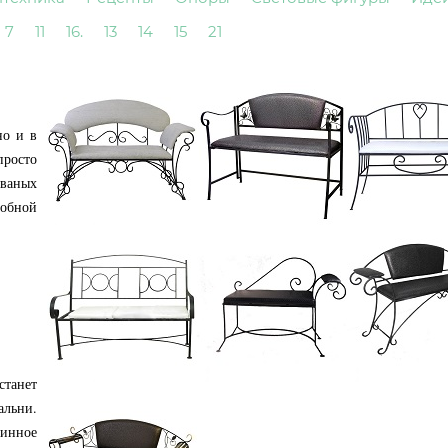
7
11
16.
13
14
15
21
но и в
просто
ованых
обной
станет
альни.
тинное