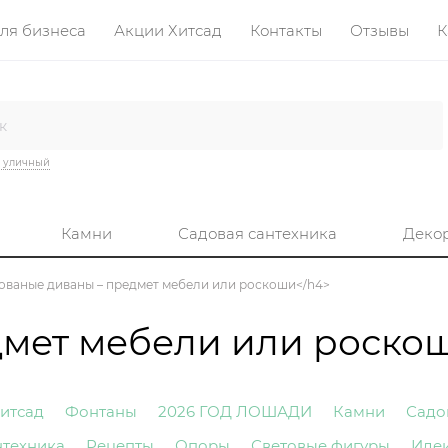
ля бизнеса
Акции Хитсад
Контакты
Отзывы
К
 уличный
Камни
Садовая сантехника
Деко
e">Кованые диваны – предмет мебели или роскоши</h4>
дмет мебели или роско
итсад
Фонтаны
2026 ГОД ЛОШАДИ
Камни
Садо
нтехника
Рецепты
Опоры
Световые фигуры
Иде