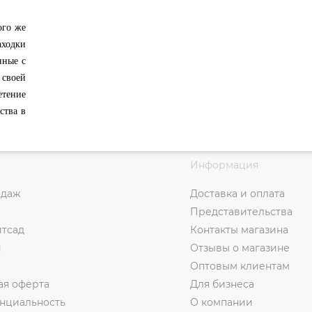
го же
аходки
нные с
своей
етение
ства в
Информация
одаж
Доставка и оплата
Представительства
итсад
Контакты магазина
и
Отзывы о магазине
Оптовым клиентам
ая оферта
Для бизнеса
нциальность
О компании