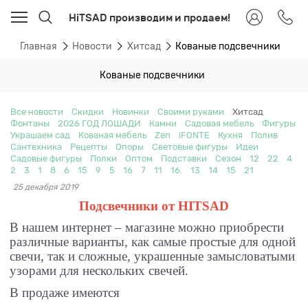
HiTSAD производим и продаем!
Главная
Новости
Хитсад
Кованые подсвечники
Кованые подсвечники
Все новости
Скидки
Новинки
Своими руками
Хитсад
Фонтаны
2026 ГОД ЛОШАДИ
Камни
Садовая мебель
Фигуры
Украшаем сад
Кованая мебель
Zen
iFONTE
Кухня
Полив
Сантехника
Рецепты
Опоры
Световые фигуры
Идеи
Садовые фигуры
Полки
Оптом
Подставки
Сезон
12
22
4
2
3
1
8
6
15
9
5
16
7
11
16.
13
14
15
21
25 декабря 2019
Подсвечники от
HITSAD
В нашем интернет – магазине можно приобрести
различные варианты, как самые простые для одной
свечи, так и сложные, украшенные замысловатыми
узорами для нескольких свечей.
В продаже имеются