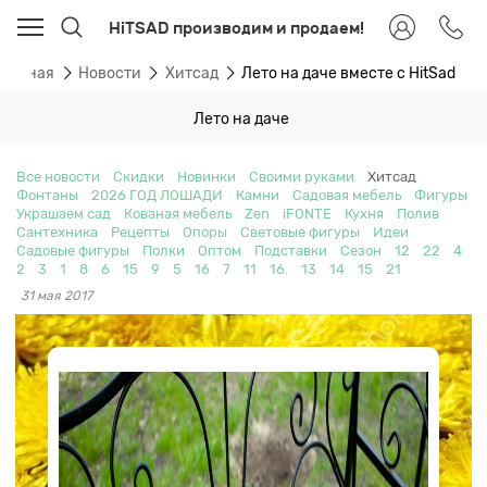
HiTSAD производим и продаем!
Главная
Новости
Хитсад
Лето на даче вместе с HitSad
Лето на даче
Все новости
Скидки
Новинки
Своими руками
Хитсад
Фонтаны
2026 ГОД ЛОШАДИ
Камни
Садовая мебель
Фигуры
Украшаем сад
Кованая мебель
Zen
iFONTE
Кухня
Полив
Сантехника
Рецепты
Опоры
Световые фигуры
Идеи
Садовые фигуры
Полки
Оптом
Подставки
Сезон
12
22
4
2
3
1
8
6
15
9
5
16
7
11
16.
13
14
15
21
31 мая 2017