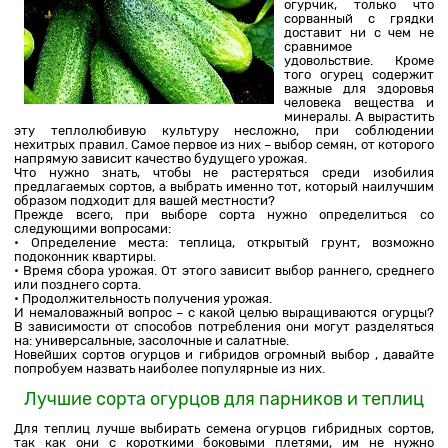
огурчик, только что
сорванный с грядки
доставит ни с чем не
сравнимое
удовольствие. Кроме
того огурец содержит
важные для здоровья
человека вещества и
минералы. А вырастить
эту теплолюбивую культуру несложно, при соблюдении
нехитрых правил. Самое первое из них – выбор семян, от которого
напрямую зависит качество будущего урожая.
Что нужно знать, чтобы не растеряться среди изобилия
предлагаемых сортов, а выбрать именно тот, который наилучшим
образом подходит для вашей местности?
Прежде всего, при выборе сорта нужно определиться со
следующими вопросами:
• Определение места: теплица, открытый грунт, возможно
подоконник квартиры.
• Время сбора урожая. От этого зависит выбор раннего, среднего
или позднего сорта.
• Продолжительность получения урожая.
И немаловажный вопрос – с какой целью выращиваются огурцы?
В зависимости от способов потребления они могут разделяться
на: универсальные, засолочные и салатные.
Новейших сортов огурцов и гибридов огромный выбор , давайте
попробуем назвать наиболее популярные из них.
Лучшие сорта огурцов для парников и теплиц
Для теплиц лучше выбирать семена огурцов гибридных сортов,
так как они с короткими боковыми плетями, им не нужно