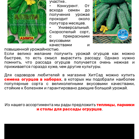
участке..
• Конкурент. От
всхода семян до
получения урожая
проходит около
полутора месяцев.
• Универсальный.
Скороспелый сорт,
с прекрасными
вкусовыми
качествами и
повышенной урожайностью.
Если велико желание получить урожай огурцов как можно
быстрее, то есть смысл вырастить рассаду. Однако нужно
помнить, что рассада огурцов получается очень нежная и
приживается гораздо хуже, чем другие культуры.
Для садоводов любителей в магазине ХитСад можно купить
семена огурцов в наборах
, в которых мы подобрали наиболее
популярные сорта с великолепными вкусовыми качествами,
стойкие к болезням и гарантировано дающие большой урожай.
Из нашего ассортимента мы рады предложить
теплицы, парники
и столы для рассады огрурцов
.