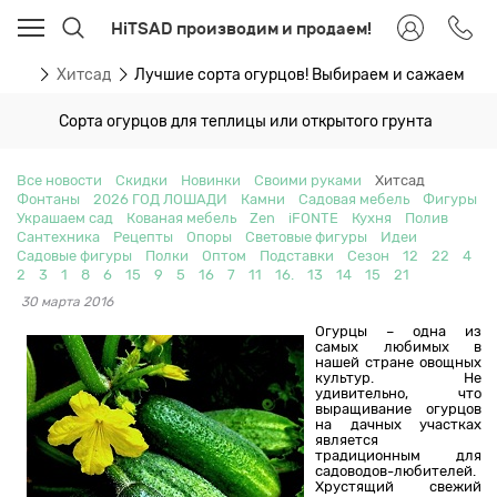
HiTSAD производим и продаем!
ости
Хитсад
Лучшие сорта огурцов! Выбираем и сажаем
Сорта огурцов для теплицы или открытого грунта
Все новости
Скидки
Новинки
Своими руками
Хитсад
Фонтаны
2026 ГОД ЛОШАДИ
Камни
Садовая мебель
Фигуры
Украшаем сад
Кованая мебель
Zen
iFONTE
Кухня
Полив
Сантехника
Рецепты
Опоры
Световые фигуры
Идеи
Садовые фигуры
Полки
Оптом
Подставки
Сезон
12
22
4
2
3
1
8
6
15
9
5
16
7
11
16.
13
14
15
21
30 марта 2016
Огурцы – одна из
самых любимых в
нашей стране овощных
культур. Не
удивительно, что
выращивание огурцов
на дачных участках
является
традиционным для
садоводов-любителей.
Хрустящий свежий