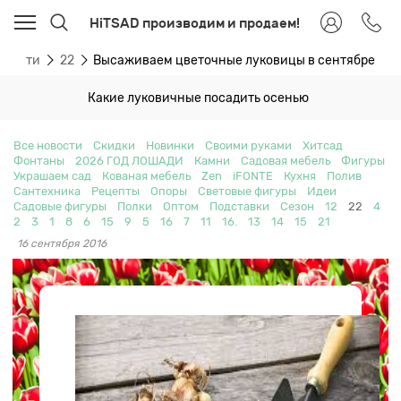
HiTSAD производим и продаем!
овости
22
Высаживаем цветочные луковицы в сентябре
Какие луковичные посадить осенью
Все новости
Скидки
Новинки
Своими руками
Хитсад
Фонтаны
2026 ГОД ЛОШАДИ
Камни
Садовая мебель
Фигуры
Украшаем сад
Кованая мебель
Zen
iFONTE
Кухня
Полив
Сантехника
Рецепты
Опоры
Световые фигуры
Идеи
Садовые фигуры
Полки
Оптом
Подставки
Сезон
12
22
4
2
3
1
8
6
15
9
5
16
7
11
16.
13
14
15
21
16 сентября 2016