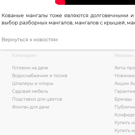
Кованые мангалы тоже являются долговечными и
выбор разборных мангалов, мангалов с крышей, ма
Вернуться к новостям
Категории
Магазин
Готовим на даче
Хиты пр
Водоснабжение и полив
Новинки
Шпалеры и опоры
Акции Х
Садовая мебель
Гаранти
Подставки для цветов
Бренды
Фонтан для дачи
Публичн
Конфиде
Купить н
Купить 