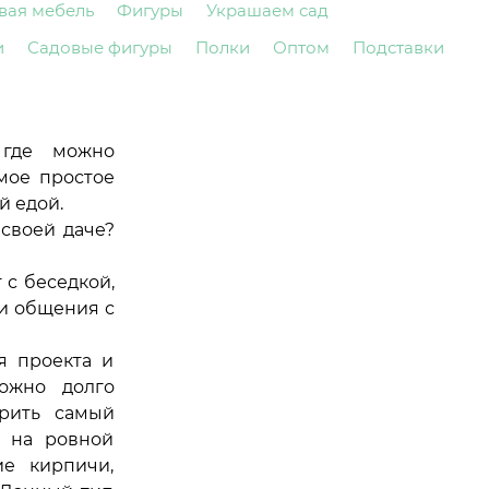
вая мебель
Фигуры
Украшаем сад
и
Садовые фигуры
Полки
Оптом
Подставки
 где можно
мое простое
й едой.
 своей даче?
 с беседкой,
 и общения с
я проекта и
Можно долго
ерить самый
о на ровной
е кирпичи,