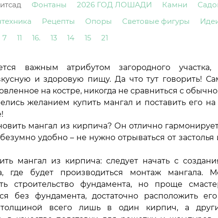
итсад
Фонтаны
2026 ГОД ЛОШАДИ
Камни
Садо
нтехника
Рецепты
Опоры
Световые фигуры
Иде
7
11
16.
13
14
15
21
ется важным атрибутом загородного участка,
вкусную и здоровую пищу. Да что тут говорить! Са
овленное на костре, никогда не сравниться с обычно
елись желанием купить мангал и поставить его на
!
ановить мангал из кирпича? Он отлично гармонирует
о безумно удобно – не нужно отрываться от застолья
ить мангал из кирпича: следует начать с создани
а, где будет производиться монтаж мангала. 
ть строительство фундамента, но проще смаст
ся без фундамента, достаточно расположить ег
 толщиной всего лишь в один кирпич, а други