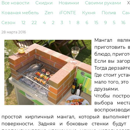
Все новости
Скидки
Новинки
Своими руками
Х
Кованая мебель
Zen
iFONTE
Кухня
Полив
Са
Сезон
12
22
4
2
3
1
8
6
15
9
5
16
28 марта 2016
Мангал явля
приготовить 
блюдо, пригот
Если вы загор
Тогда дерзайте
Где стоит уст
мало того, эт
друзьями.
Чтобы постро
выбора мест
воспроизводи
простой кирпичный мангал, который выполняет
поверхности. Задняя и боковые стенки будут