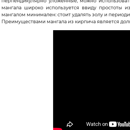
перпендикулярно уложенные, можно использоват
мангала широко используется ввиду простоты и
мангалом минимален: стоит удалять золу и период
Преимуществами мангала из кирпича является долг