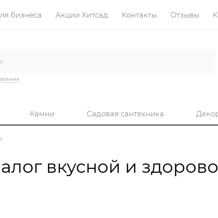
ля бизнеса
Акции Хитсад
Контакты
Отзывы
К
вальник
Камни
Садовая сантехника
Деко
о
залог вкусной и здоров