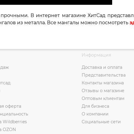
 прочными. В интернет магазине ХитСад представ
нгалов из металла. Все мангалы можно посмотреть
з
Информация
одаж
Доставка и оплата
Представительства
итсад
Контакты магазина
и
Отзывы о магазине
Оптовым клиентам
ая оферта
Для бизнеса
нциальность
О компании
а Wildberries
Социальные сети
на OZON