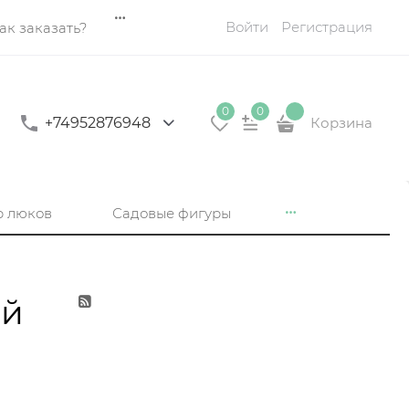
Войти
Регистрация
ак заказать?
0
0
+74952876948
Корзина
р люков
Садовые фигуры
ой