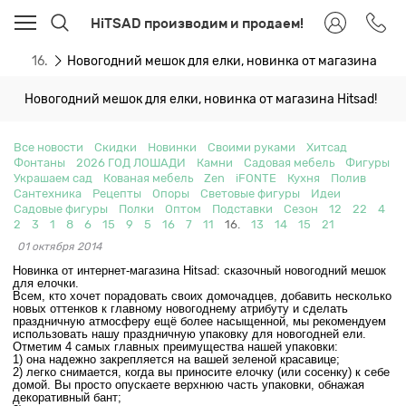
HiTSAD производим и продаем!
ти
16.
Новогодний мешок для елки, новинка от магазина Hits
Новогодний мешок для елки, новинка от магазина Hitsad!
Все новости
Скидки
Новинки
Своими руками
Хитсад
Фонтаны
2026 ГОД ЛОШАДИ
Камни
Садовая мебель
Фигуры
Украшаем сад
Кованая мебель
Zen
iFONTE
Кухня
Полив
Сантехника
Рецепты
Опоры
Световые фигуры
Идеи
Садовые фигуры
Полки
Оптом
Подставки
Сезон
12
22
4
2
3
1
8
6
15
9
5
16
7
11
16.
13
14
15
21
01 октября 2014
Новинка от интернет-магазина Hitsad: сказочный новогодний мешок
для елочки.
Всем, кто хочет порадовать своих домочадцев, добавить несколько
новых оттенков к главному новогоднему атрибуту и сделать
праздничную атмосферу ещё более насыщенной, мы рекомендуем
использовать нашу праздничную упаковку для новогодней ели.
Отметим 4 самых главных преимущества нашей упаковки:
1) она надежно закрепляется на вашей зеленой красавице;
2) легко снимается, когда вы приносите елочку (или сосенку) к себе
домой. Вы просто опускаете верхнюю часть упаковки, обнажая
декоративный бант;