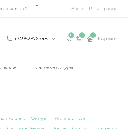
Войти
Регистрация
ак заказать?
0
0
+74952876948
Корзина
р люков
Садовые фигуры
вая мебель
Фигуры
Украшаем сад
и
Садовые фигуры
Полки
Оптом
Подставки