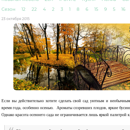
Сезон
12
22
4
2
3
1
8
6
15
9
5
16
23 октября 2015
Если вы действительно хотите сделать свой сад уютным и необычным
время года, особенно осенью. Ароматы созревших плодов, яркие бусин
Однако красота осеннего сада не ограничивается лишь яркой палитрой