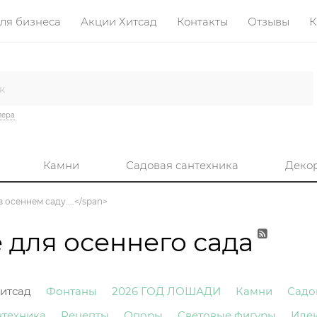
ля бизнеса
Акции Хитсад
Контакты
Отзывы
К
лера
Камни
Садовая сантехника
Деко
в осеннем саду....</span>
для осеннего сада
итсад
Фонтаны
2026 ГОД ЛОШАДИ
Камни
Садо
нтехника
Рецепты
Опоры
Световые фигуры
Иде