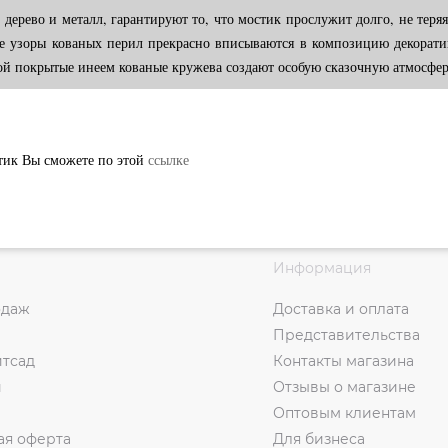
дерево и металл, гарантируют то, что мостик прослужит долго, не теря
е узоры кованых перил прекрасно вписываются в композицию декорати
мой покрытые инеем кованые кружева создают особую сказочную атмосфер
тик Вы сможете по этой
ссылке
Информация
одаж
Доставка и оплата
Представительства
итсад
Контакты магазина
и
Отзывы о магазине
Оптовым клиентам
ая оферта
Для бизнеса