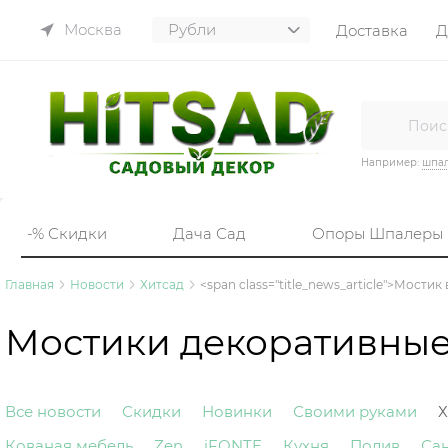
Москва
Доставка
Д
Например:
шпа
-% Скидки
Дача Сад
Опоры Шпалеры
Главная
Новости
Хитсад
<span class="title_news_article">Мостик 
Мостики декоративные 
Все новости
Скидки
Новинки
Своими руками
Х
Кованая мебель
Zen
iFONTE
Кухня
Полив
Са