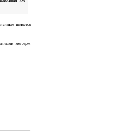
 наполнит его
аненным является
ненными методом