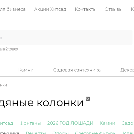
ля бизнеса
Акции Хитсад
Контакты
Отзывы
К
оснабжение
Камни
Садовая сантехника
Деко
онки
дяные колонки
итсад
Фонтаны
2026 ГОД ЛОШАДИ
Камни
Садо
нтехника
Рецепты
Опоры
Световые фигуры
Иде