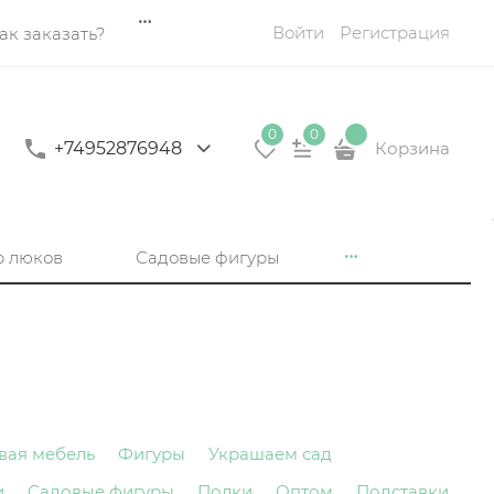
Войти
Регистрация
ак заказать?
0
0
+74952876948
Корзина
р люков
Садовые фигуры
вая мебель
Фигуры
Украшаем сад
и
Садовые фигуры
Полки
Оптом
Подставки