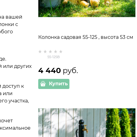
на вашей
лонки с
юбого
Колонка садовая 55-125 , высота 53 см
55-125B
де.
й или других
4 440
 руб.
Купить
 доступ к
а или
го участка,
хочет
аксимальное