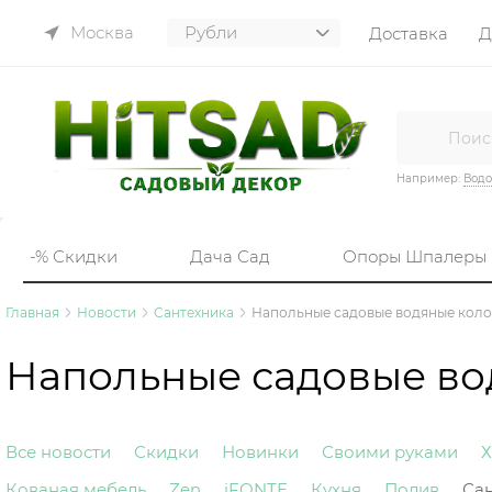
Москва
Доставка
Д
Например:
Вод
-% Скидки
Дача Сад
Опоры Шпалеры
Главная
Новости
Сантехника
Напольные садовые водяные кол
Напольные садовые во
Все новости
Скидки
Новинки
Своими руками
Х
Кованая мебель
Zen
iFONTE
Кухня
Полив
Са