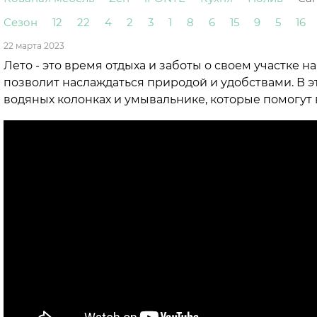
Сезон
12
22
4
2
3
1
8
6
15
9
5
16
22 марта 2023
Лето - это время отдыха и заботы о своем участке 
позволит наслаждаться природой и удобствами. В э
водяных колонках и умывальнике, которые помогут в