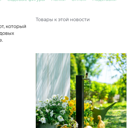
Товары к этой новости
рт, который
адовых
е.