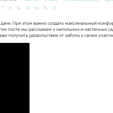
7
11
16.
13
14
15
21
на даче. При этом важно создать максимальный комфо
том посте мы расскажем о напольных и настенных с
ам получить удовольствие от заботы о своем участк