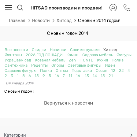
HiTSAD производим и продаем!
Главная
Новости
Хитсад
С новым 2014 годом!
С новым годом 2014
Все новости
Скидки
Новинки
Своими руками
Хитсад
Фонтаны
2026 ГОД ЛОШАДИ
Камни
Садовая мебель
Фигуры
Украшаем сад
Кованая мебель
Zen
iFONTE
Кухня
Полив
Сантехника
Рецепты
Опоры
Световые фигуры
Идеи
Садовые фигуры
Полки
Оптом
Подставки
Сезон
12
22
4
2
3
1
8
6
15
9
5
16
7
11
16.
13
14
15
21
04 января 2014
С новым годом !
Вернуться к новостям
Категории