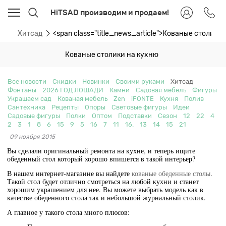
HiTSAD производим и продаем!
ти
Хитсад
<span class="title_news_article">Кованые столики
Кованые столики на кухню
Все новости
Скидки
Новинки
Своими руками
Хитсад
Фонтаны
2026 ГОД ЛОШАДИ
Камни
Садовая мебель
Фигуры
Украшаем сад
Кованая мебель
Zen
iFONTE
Кухня
Полив
Сантехника
Рецепты
Опоры
Световые фигуры
Идеи
Садовые фигуры
Полки
Оптом
Подставки
Сезон
12
22
4
2
3
1
8
6
15
9
5
16
7
11
16.
13
14
15
21
09 ноября 2015
Вы сделали оригинальный ремонта на кухне, и теперь ищите
обеденный стол который хорошо впишется в такой интерьер?
В нашем интернет-магазине вы найдете
кованые обеденные столы
.
Такой стол будет отлично смотреться на любой кухни и станет
хорошим украшением для нее. Вы можете выбрать модель как в
качестве обеденного стола так и небольшой журнальный столик.
А главное у такого стола много плюсов: