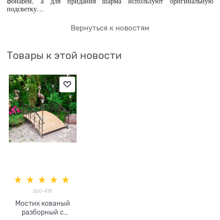
фонарей, а для придания шарма используют оригинальную
подсветку…
Вернуться к новостям
Товары к этой новости
860-41R
Мостик кованый
разборный с