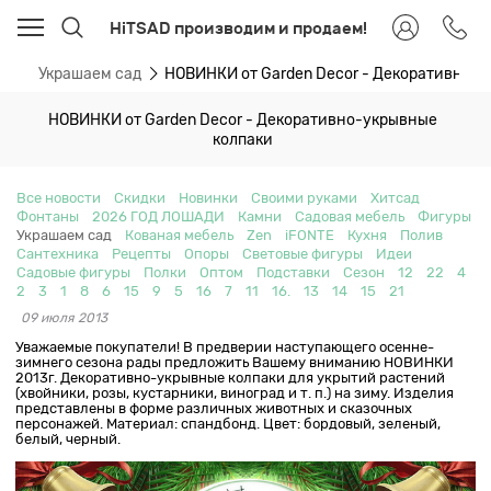
HiTSAD производим и продаем!
ти
Украшаем сад
НОВИНКИ от Garden Decor - Декоративно-
НОВИНКИ от Garden Decor - Декоративно-укрывные
колпаки
Все новости
Скидки
Новинки
Своими руками
Хитсад
Фонтаны
2026 ГОД ЛОШАДИ
Камни
Садовая мебель
Фигуры
Украшаем сад
Кованая мебель
Zen
iFONTE
Кухня
Полив
Сантехника
Рецепты
Опоры
Световые фигуры
Идеи
Садовые фигуры
Полки
Оптом
Подставки
Сезон
12
22
4
2
3
1
8
6
15
9
5
16
7
11
16.
13
14
15
21
09 июля 2013
Уважаемые покупатели! В предверии наступающего осенне-
зимнего сезона рады предложить Вашему вниманию НОВИНКИ
2013г. Декоративно-укрывные колпаки для укрытий растений
(хвойники, розы, кустарники, виноград и т. п.) на зиму. Изделия
представлены в форме различных животных и сказочных
персонажей. Материал: спандбонд. Цвет: бордовый, зеленый,
белый, черный.