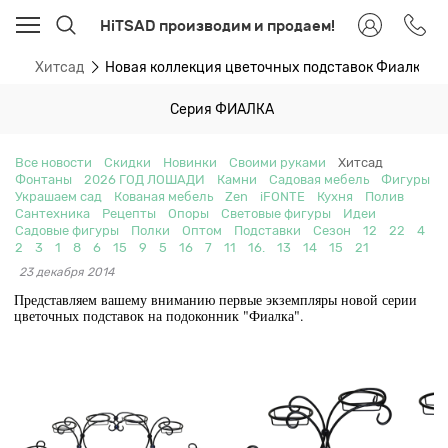
HiTSAD производим и продаем!
ти
Хитсад
Новая коллекция цветочных подставок Фиалка
Серия ФИАЛКА
Все новости
Скидки
Новинки
Своими руками
Хитсад
Фонтаны
2026 ГОД ЛОШАДИ
Камни
Садовая мебель
Фигуры
Украшаем сад
Кованая мебель
Zen
iFONTE
Кухня
Полив
Сантехника
Рецепты
Опоры
Световые фигуры
Идеи
Садовые фигуры
Полки
Оптом
Подставки
Сезон
12
22
4
2
3
1
8
6
15
9
5
16
7
11
16.
13
14
15
21
23 декабря 2014
Представляем вашему вниманию первые экземпляры новой серии
цветочных подставок на подоконник "Фиалка".