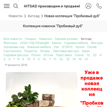
HiTSAD производим и продаем!
ая
Новости
Хитсад
Новая коллекция "Пробковый дуб"
Коллекция новинок "Пробковый дуб"
Все новости
Скидки
Новинки
Своими руками
Хитсад
Фонтаны
2026 ГОД ЛОШАДИ
Камни
Садовая мебель
Фигуры
Украшаем сад
Кованая мебель
Zen
iFONTE
Кухня
Полив
Сантехника
Рецепты
Опоры
Световые фигуры
Идеи
Садовые фигуры
Полки
Оптом
Подставки
Сезон
12
22
4
2
3
1
8
6
15
9
5
16
7
11
16.
13
14
15
21
11 февраля 2016
Уже в
продаже
новая
коллекц
ия
"Пробков