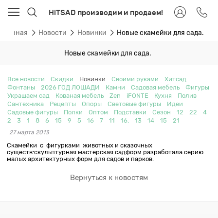
HiTSAD производим и продаем!
Главная
Новости
Новинки
Новые скамейки для сада.
Новые скамейки для сада.
Все новости
Скидки
Новинки
Своими руками
Хитсад
Фонтаны
2026 ГОД ЛОШАДИ
Камни
Садовая мебель
Фигуры
Украшаем сад
Кованая мебель
Zen
iFONTE
Кухня
Полив
Сантехника
Рецепты
Опоры
Световые фигуры
Идеи
Садовые фигуры
Полки
Оптом
Подставки
Сезон
12
22
4
2
3
1
8
6
15
9
5
16
7
11
16.
13
14
15
21
27 марта 2013
Скамейки с фигурками животных и сказочных
существ:скульптурная мастерская садформ разработала серию
малых архитектурных форм для садов и парков.
Вернуться к новостям