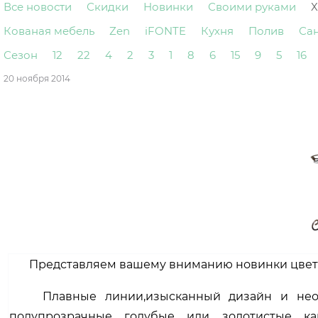
Все новости
Скидки
Новинки
Своими руками
Х
Кованая мебель
Zen
iFONTE
Кухня
Полив
Са
Сезон
12
22
4
2
3
1
8
6
15
9
5
16
20 ноября 2014
Представляем вашему вниманию новинки цвето
Плавные линии,изысканный дизайн и нео
полупрозрачные голубые
или золотистые к