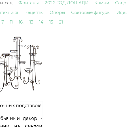
итсад
Фонтаны
2026 ГОД ЛОШАДИ
Камни
Садо
нтехника
Рецепты
Опоры
Световые фигуры
Иде
7
11
16.
13
14
15
21
чных подставок!
бычный декор -
амни на каждой