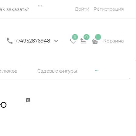
Войти
Регистрация
ак заказать?
0
0
+74952876948
Корзина
р люков
Садовые фигуры
-ю