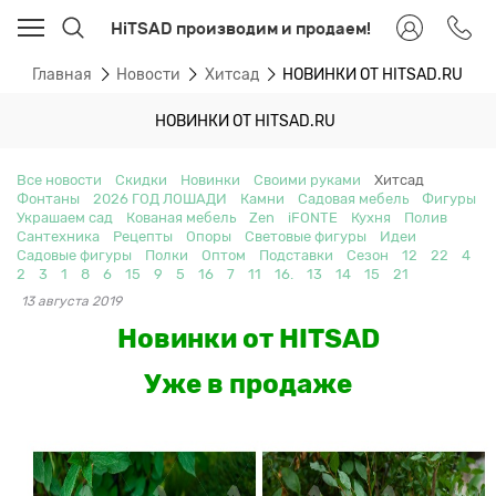
HiTSAD производим и продаем!
Главная
Новости
Хитсад
НОВИНКИ ОТ HITSAD.RU
НОВИНКИ ОТ HITSAD.RU
Все новости
Скидки
Новинки
Своими руками
Хитсад
Фонтаны
2026 ГОД ЛОШАДИ
Камни
Садовая мебель
Фигуры
Украшаем сад
Кованая мебель
Zen
iFONTE
Кухня
Полив
Сантехника
Рецепты
Опоры
Световые фигуры
Идеи
Садовые фигуры
Полки
Оптом
Подставки
Сезон
12
22
4
2
3
1
8
6
15
9
5
16
7
11
16.
13
14
15
21
13 августа 2019
Новинки от HITSAD
Уже в продаже