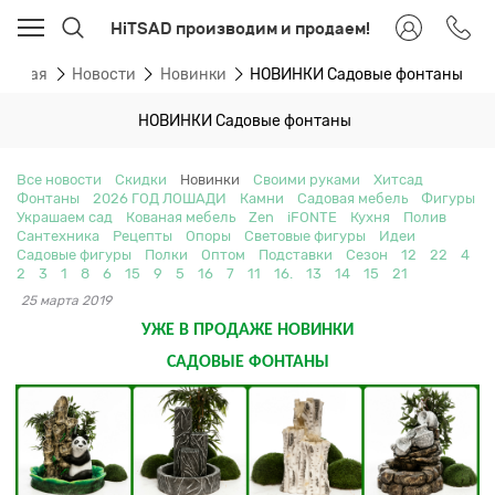
HiTSAD производим и продаем!
лавная
Новости
Новинки
НОВИНКИ Садовые фонтаны
НОВИНКИ Садовые фонтаны
Все новости
Скидки
Новинки
Своими руками
Хитсад
Фонтаны
2026 ГОД ЛОШАДИ
Камни
Садовая мебель
Фигуры
Украшаем сад
Кованая мебель
Zen
iFONTE
Кухня
Полив
Сантехника
Рецепты
Опоры
Световые фигуры
Идеи
Садовые фигуры
Полки
Оптом
Подставки
Сезон
12
22
4
2
3
1
8
6
15
9
5
16
7
11
16.
13
14
15
21
25 марта 2019
УЖЕ В ПРОДАЖЕ НОВИНКИ
САДОВЫЕ ФОНТАНЫ