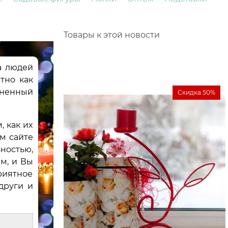
Товары к этой новости
а людей
тно как
лненный
Скидка 50%
 как их
м сайте
ностью,
м, и Вы
риятное
други и