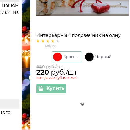
В нашем
щики из
Интерьерный подсвечник на одну
свечу h=36см
606-00
Красный
Черный
440
 руб./шт
220
 руб./шт
выгода
220 руб.
или
50%
Купить
ного