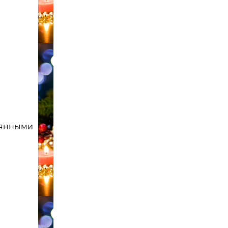
вянными
Подставка для трех бутылок 59-103
металл и дерево
59-103
3 175
 руб./шт