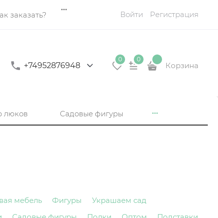
Войти
Регистрация
ак заказать?
0
0
+74952876948
Корзина
р люков
Садовые фигуры
вая мебель
Фигуры
Украшаем сад
и
Садовые фигуры
Полки
Оптом
Подставки