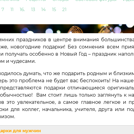
7
11
16.
13
14
15
21
мних праздников в центре внимания большинств
 же, новогодние подарки! Без сомнения всем прия
к и получать особенно в Новый Год – праздник напо
ом и чудесами.
одилось думать, что же подарить родным и близким,
ерь это проблема не будет вас беспокоить! На наше
редставляются подарки отличающиеся оригиналь
обычностью! Вам стоит лишь только заглянуть к на
ов это увлекательное, а самое главное легкое и п
ки для коллег, начальника, учителя, друга или по
ризом.
арки для мужчин