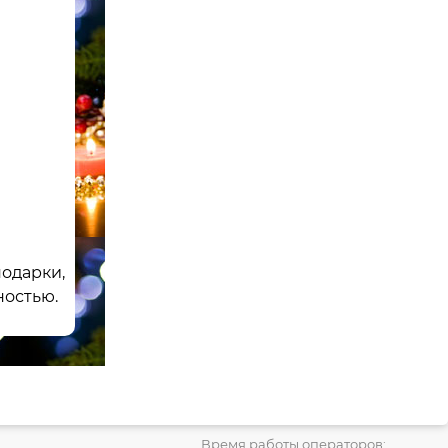
Купить
одарки,
ностью.
Время работы операторов: