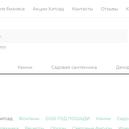
ля бизнеса
Акции Хитсад
Контакты
Отзывы
К
лера
Камни
Садовая сантехника
Деко
итсад
Фонтаны
2026 ГОД ЛОШАДИ
Камни
Садо
нтехника
Рецепты
Опоры
Световые фигуры
Иде