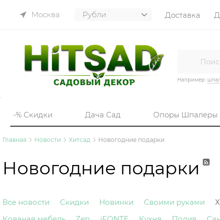
Москва
Доставка
Д
Например:
шпа
-% Скидки
Дача Сад
Опоры Шпалеры
Главная
Новости
Хитсад
Новогодние подарки
Новогодние подарки
Все новости
Скидки
Новинки
Своими руками
Х
Кованая мебель
Zen
iFONTE
Кухня
Полив
Са