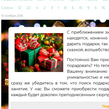
Сезон
12
22
4
2
3
1
8
6
15
9
5
16
15 ноября 2016
С приближением зи
находятся, конечно
дарить подарки, та
сказкой, волшебств
Постоянно Вам прих
порадовать? Но теп
Вашему вниманию п
уникальностью и не
сразу же убедитесь в том, что поиск подарк
занятие. У нас Вы сможете приобрести подар
каждый будет доволен преподнесенным сюрп
Под