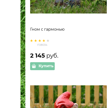
Гном с гармонью
F08034
2 145
 руб.
Купить