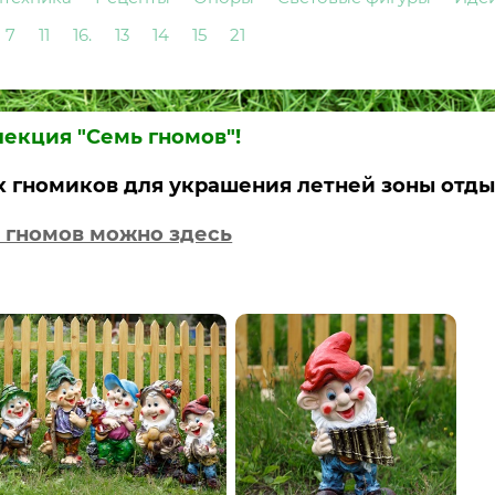
7
11
16.
13
14
15
21
лекция "Семь гномов"!
гномиков для украшения летней зоны отды
 гномов можно здесь