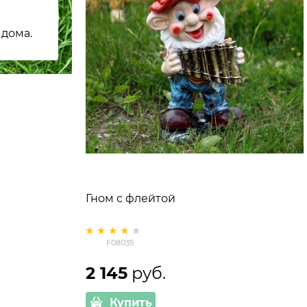
 дома.
Гном с флейтой
F08035
2 145
 руб.
Купить