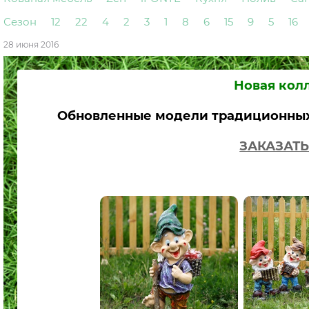
Сезон
12
22
4
2
3
1
8
6
15
9
5
16
28 июня 2016
Новая кол
Обновленные модели традиционных 
ЗАКАЗАТЬ