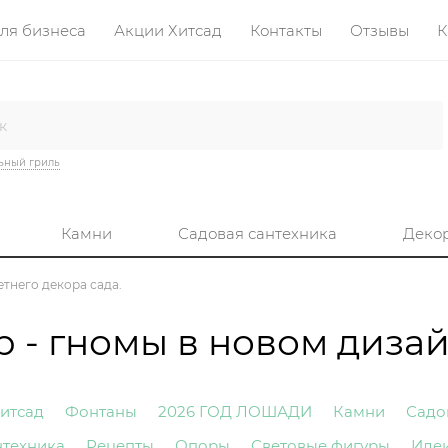
ля бизнеса
Акции Хитсад
Контакты
Отзывы
К
ьный гриль
Камни
Садовая сантехника
Деко
етнего декора сада.
 - гномы в новом диза
итсад
Фонтаны
2026 ГОД ЛОШАДИ
Камни
Садо
нтехника
Рецепты
Опоры
Световые фигуры
Иде