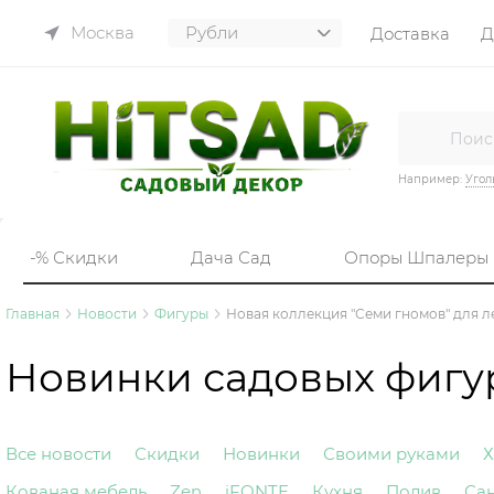
Москва
Доставка
Д
Например:
Угол
-% Скидки
Дача Сад
Опоры Шпалеры
Главная
Новости
Фигуры
Новая коллекция "Семи гномов" для л
Новинки садовых фигур
Все новости
Скидки
Новинки
Своими руками
Х
Кованая мебель
Zen
iFONTE
Кухня
Полив
Са