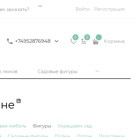
Войти
Регистрация
ак заказать?
0
0
+74952876948
Корзина
р люков
Садовые фигуры
йне
вая мебель
Фигуры
Украшаем сад
и
Садовые фигуры
Полки
Оптом
Подставки