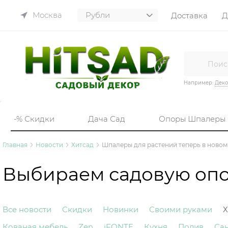
Москва
Доставка
Д
Например:
Деко
-% Скидки
Дача Сад
Опоры Шпалеры
Главная
Новости
Хитсад
Шпалеры для растений теперь в новом 
Выбираем садовую оп
Все новости
Скидки
Новинки
Своими руками
Х
Кованая мебель
Zen
iFONTE
Кухня
Полив
Са