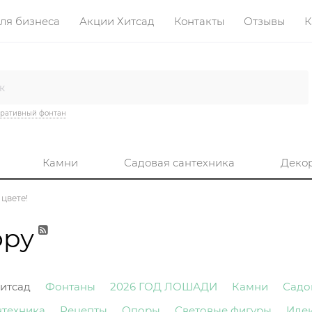
ля бизнеса
Акции Хитсад
Контакты
Отзывы
К
ративный фонтан
Камни
Садовая сантехника
Деко
цвете!
ору
итсад
Фонтаны
2026 ГОД ЛОШАДИ
Камни
Садо
нтехника
Рецепты
Опоры
Световые фигуры
Иде