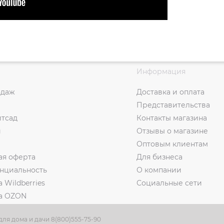
Информация
одаж
Доставка и оплата
Представительства
итсад
Контакты магазина
и
Отзывы о магазине
Оптовым клиентам
ая оферта
Для бизнеса
нциальность
О компании
а Wildberries
Социальные сети
на OZON
ля дома и дачи 8(800)555-75-90