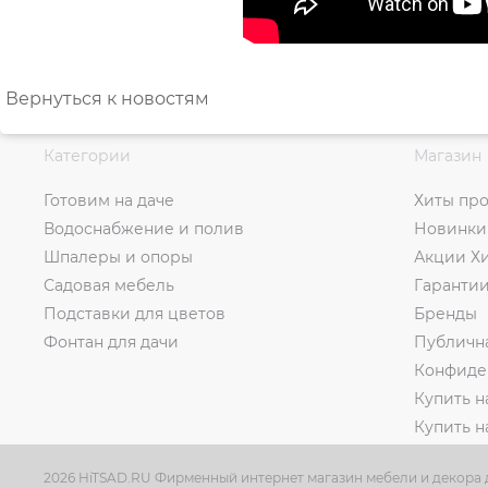
Вернуться к новостям
Категории
Магазин
Готовим на даче
Хиты пр
Водоснабжение и полив
Новинки
Шпалеры и опоры
Акции Х
Садовая мебель
Гаранти
Подставки для цветов
Бренды
Фонтан для дачи
Публичн
Конфиде
Купить н
Купить 
2026 HiTSAD.RU Фирменный интернет магазин мебели и декора д