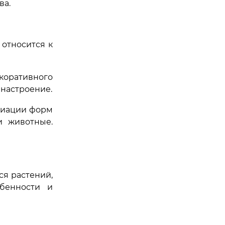
ва.
 относится к
коративного
 настроение.
ариации форм
и животные.
ся растений,
обенности и