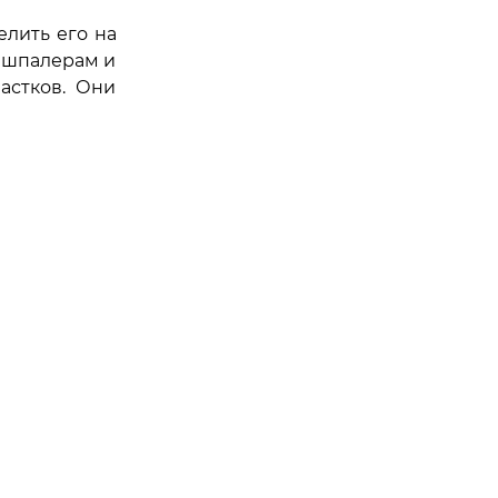
елить его на
о шпалерам и
астков. Они