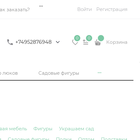
Войти
Регистрация
ак заказать?
0
0
+74952876948
Корзина
р люков
Садовые фигуры
вая мебель
Фигуры
Украшаем сад
и
Садовые фигуры
Полки
Оптом
Подставки