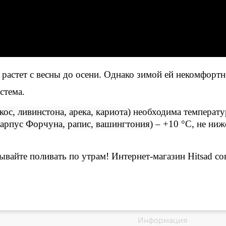
растет с весны до осени. Однако зимой ей некомфортн
стема.
ос, ливинстона, арека, кариота)
необходима температу
арпус Форчуна, рапис, вашингтония)
– +10 °C, не ниж
бывайте поливать по утрам! Интернет-магазин
Hitsad
сов
Информация