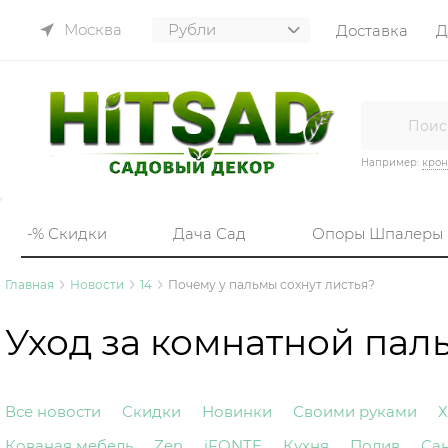
Москва
Доставка
Д
Например:
кро
-% Скидки
Дача Сад
Опоры Шпалеры
Главная
Новости
14
Почему у пальмы сохнут листья?
Уход за комнатной пал
Все новости
Скидки
Новинки
Своими руками
Х
Кованая мебель
Zen
iFONTE
Кухня
Полив
Са