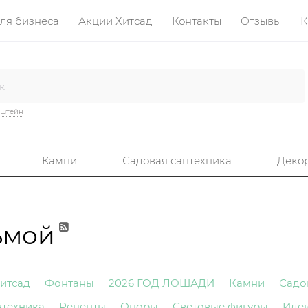
ля бизнеса
Акции Хитсад
Контакты
Отзывы
К
нштейн
Камни
Садовая сантехника
Деко
ьмой
итсад
Фонтаны
2026 ГОД ЛОШАДИ
Камни
Садо
нтехника
Рецепты
Опоры
Световые фигуры
Иде