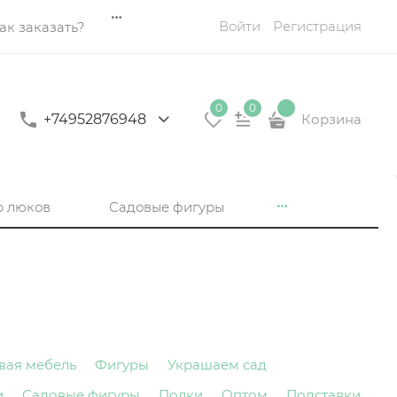
Войти
Регистрация
ак заказать?
0
0
+74952876948
Корзина
р люков
Садовые фигуры
вая мебель
Фигуры
Украшаем сад
и
Садовые фигуры
Полки
Оптом
Подставки