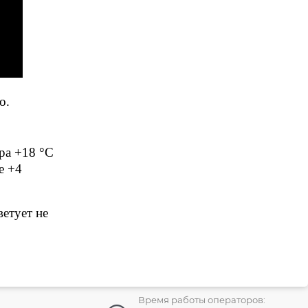
о.
ра +18
°C
е +4
етует не
Время работы операторов: