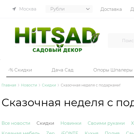
Москва
Доставка
Д
-% Скидки
Дача Сад
Опоры Шпалеры
Главная
Новости
Скидки
Сказочная неделя с подарками!
Сказочная неделя с по
Все новости
Скидки
Новинки
Своими руками
Х
Кованая мебель
Zen
iFONTE
Кухня
Полив
Са