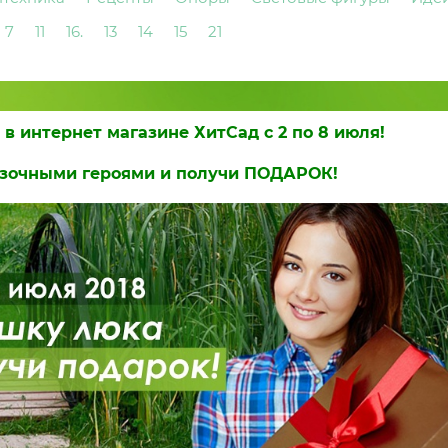
7
11
16.
13
14
15
21
в интернет магазине ХитСад с 2 по 8 июля!
азочными героями и получи ПОДАРОК!