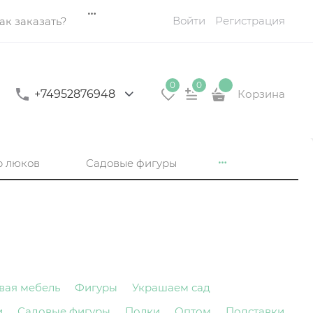
Войти
Регистрация
ак заказать?
0
0
+74952876948
Корзина
р люков
Садовые фигуры
вая мебель
Фигуры
Украшаем сад
и
Садовые фигуры
Полки
Оптом
Подставки