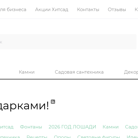
ля бизнеса
Акции Хитсад
Контакты
Отзывы
К
Камни
Садовая сантехника
Деко
дарками!
итсад
Фонтаны
2026 ГОД ЛОШАДИ
Камни
Садо
нтехника
Рецепты
Опоры
Световые фигуры
Иде