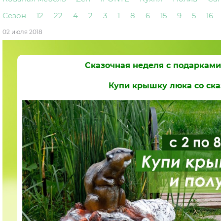
Сезон
12
22
4
2
3
1
8
6
15
9
5
16
02 июля 2018
Сказочная неделя с подарками 
Купи крышку люка со ск