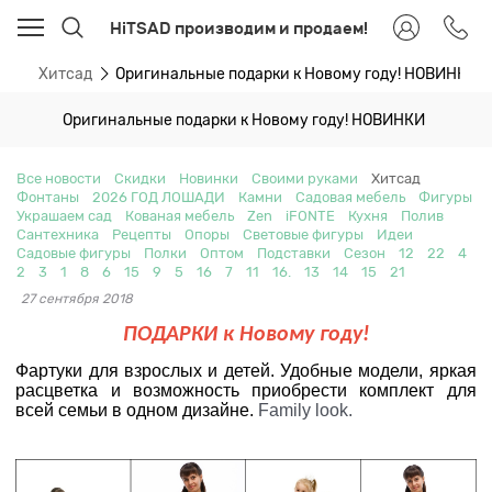
HiTSAD производим и продаем!
ти
Хитсад
Оригинальные подарки к Новому году! НОВИНКИ
Оригинальные подарки к Новому году! НОВИНКИ
Все новости
Скидки
Новинки
Своими руками
Хитсад
Фонтаны
2026 ГОД ЛОШАДИ
Камни
Садовая мебель
Фигуры
Украшаем сад
Кованая мебель
Zen
iFONTE
Кухня
Полив
Сантехника
Рецепты
Опоры
Световые фигуры
Идеи
Садовые фигуры
Полки
Оптом
Подставки
Сезон
12
22
4
2
3
1
8
6
15
9
5
16
7
11
16.
13
14
15
21
27 сентября 2018
ПОДАРКИ к Новому году!
Фартуки для взрослых и детей. Удобные модели, яркая
расцветка и возможность приобрести комплект для
всей семьи в одном дизайне.
Family look.