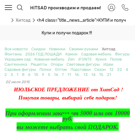
HiTSAD производим и продаем!
ости
Хитсад
<h4 class="title_news_article">КУПИ и получи П
Купи и получи подарок !!!
Все новости
Скидки
Новинки
Своими руками
Хитсад
Фонтаны
2026 ГОД ЛОШАДИ
Камни
Садовая мебель
Фигуры
Украшаем сад
Кованая мебель
Zen
iFONTE
Кухня
Полив
Сантехника
Рецепты
Опоры
Световые фигуры
Идеи
Садовые фигуры
Полки
Оптом
Подставки
Сезон
12
22
4
2
3
1
8
6
15
9
5
16
7
11
16.
13
14
15
21
02 июля 2015
ИЮЛЬСКОЕ ПРЕДЛОЖЕНИЕ от ХитСад !
Покупая товары, выбирай себе подарок!
При оформлении заказа от 5000 или от 10000
руб.
вы можете выбрать свой ПОДАРОК.