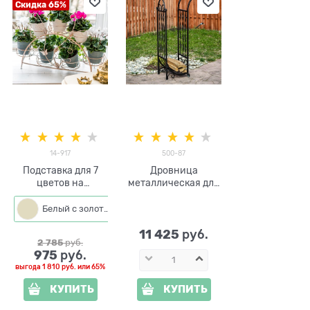
Скидка 65%
14-917
500-87
Подставка для 7
Дровница
цветов на
металлическая для
подоконник 14-917
камина 500-87
металл
высота 135см
Белый с золотым
Белый
11 425
 руб.
2 785
 руб.
975
 руб.
выгода
1 810 руб.
или
65%
КУПИТЬ
КУПИТЬ