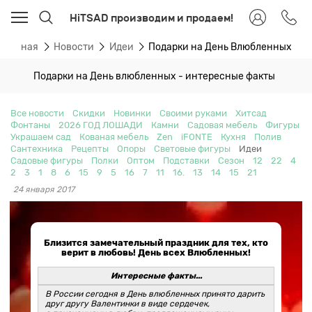
HiTSAD производим и продаем!
Главная
Новости
Идеи
Подарки на День Влюбленных
Подарки на День влюбленных - интересные факты
Все новости
Скидки
Новинки
Своими руками
Хитсад
Фонтаны
2026 ГОД ЛОШАДИ
Камни
Садовая мебель
Фигуры
Украшаем сад
Кованая мебель
Zen
iFONTE
Кухня
Полив
Сантехника
Рецепты
Опоры
Световые фигуры
Идеи
Садовые фигуры
Полки
Оптом
Подставки
Сезон
12
22
4
2
3
1
8
6
15
9
5
16
7
11
16.
13
14
15
21
24 января 2017
Близится замечательный праздник для тех, кто
верит в любовь! День всех Влюбленных!
Интересные факты...
В России сегодня в День влюбленных принято дарить
друг другу Валентинки в виде сердечек,