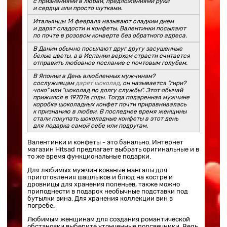
с признаниями в любви, предложениями руки
и сердца или просто шутками.
Итальянцы 14 февраля называют сладким днем
и дарят сладости и конфеты. Валентинки посылают
по почте в розовом конверте без обратного адреса.
В Дании обычно посылают друг другу засушенные
белые цветы, а в Испании верхом страсти считается
отправить любовное послание с почтовым голубем.
В Японии в День влюбленных мужчинам?
сослуживцам
дарят шоколад
, он называется "гири?
чоко" или "шоколад по долгу службы". Этот обычай
прижился в 1970?е годы. Тогда подаренная мужчине
коробка шоколадных конфет почти приравнивалась
к признанию в любви. В последнее время женщины
стали покупать шоколадные конфеты в этот день
для подарка самой себе или подругам.
Валентинки и конфеты - это банально. Интернет
магазин Hitsad предлагает выбрать оригинальные и в
то же время функциональные подарки.
Для любимых мужчин кованые мангалы для
приготовления шашлыков и блюд на костре и
дровницы для хранения поленьев, также можно
приподнести в подарок необычные подставки под
бутылки вина. Для хранения коллекции вин в
погребе.
Любимым женщинам для создания романтической
обстановки выберите утонченные подсвечники. Ведь