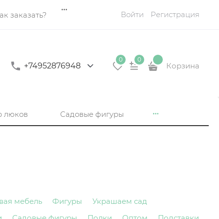
Войти
Регистрация
ак заказать?
0
0
+74952876948
Корзина
р люков
Садовые фигуры
вая мебель
Фигуры
Украшаем сад
и
Садовые фигуры
Полки
Оптом
Подставки