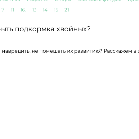
7
11
16.
13
14
15
21
быть подкормка хвойных?
е навредить, не помешать их развитию? Расскажем в 