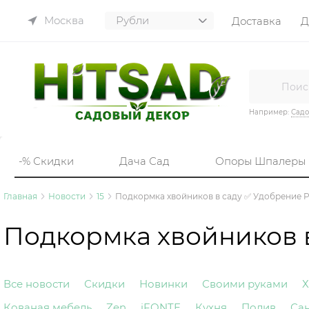
Москва
Доставка
Д
Например:
Садо
-% Скидки
Дача Сад
Опоры Шпалеры
Главная
Новости
15
Подкормка хвойников в саду ✅ Удобрение P
Подкормка хвойников 
Все новости
Скидки
Новинки
Своими руками
Х
Кованая мебель
Zen
iFONTE
Кухня
Полив
Са