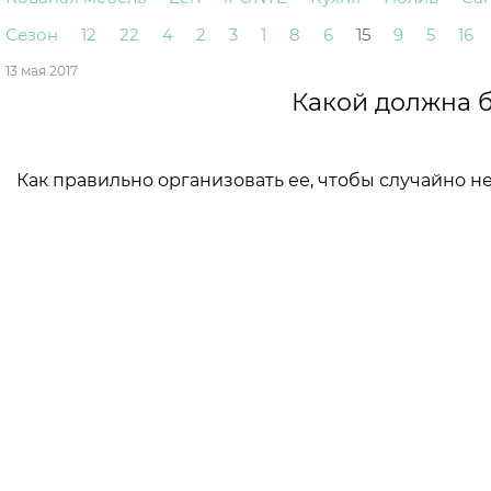
Сезон
12
22
4
2
3
1
8
6
15
9
5
16
13 мая 2017
Какой должна 
Как правильно организовать ее, чтобы случайно н