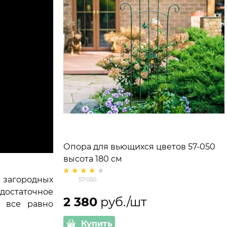
Опора для вьющихся цветов 57-050
высота 180 см
 загородных
57-050
 достаточное
2 380
 руб./шт
а все равно
Купить