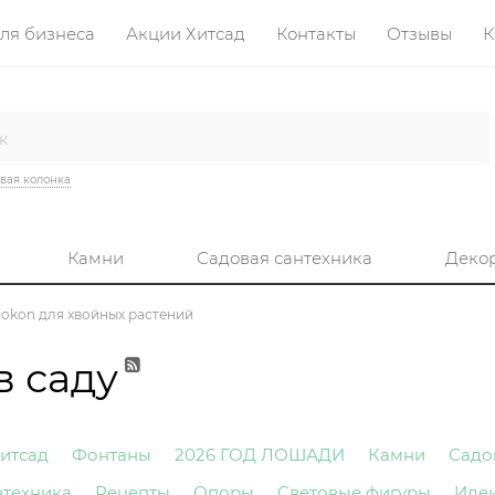
ля бизнеса
Акции Хитсад
Контакты
Отзывы
К
вая колонка
Камни
Садовая сантехника
Деко
okon для хвойных растений
в саду
итсад
Фонтаны
2026 ГОД ЛОШАДИ
Камни
Садо
нтехника
Рецепты
Опоры
Световые фигуры
Иде