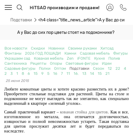
HiTSAD производим и продаем!
ти
Подставки
<h4 class="title_news_article">А у Вас до сих
А у Вас до сих пор цветы стоят на подоконнике?
Все новости
Скидки
Новинки
Своими руками
Хитсад
Фонтаны
2026 ГОД ЛОШАДИ
Камни
Садовая мебель
Фигуры
Украшаем сад
Кованая мебель
Zen
iFONTE
Кухня
Полив
Сантехника
Рецепты
Опоры
Световые фигуры
Идеи
Садовые фигуры
Полки
Оптом
Подставки
Сезон
12
22
4
2
3
1
8
6
15
9
5
16
7
11
16.
13
14
15
21
25 июня 2015
Любите комнатные цветы и хотите красиво разместить их в доме?
Приобретите стильные подставки для растений. Цветы на столе и
подоконнике не могут выглядеть так же элегантно, как специально
выделенный в квартире «зеленый уголок».
Самый практичный вариант –
кованая стойка для цветов
. Как и все,
изготовленное из металла, она отличается долговечностью,
изящностью и полной невозможностью устареть. Такая подставка
для цветов прослужит десятки лет и будет передаваться по
наследству.