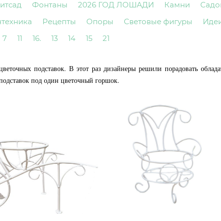
итсад
Фонтаны
2026 ГОД ЛОШАДИ
Камни
Садо
нтехника
Рецепты
Опоры
Световые фигуры
Иде
7
11
16.
13
14
15
21
веточных подставок. В этот раз дизайнеры решили порадовать облад
 подставок под один цветочный горшок.