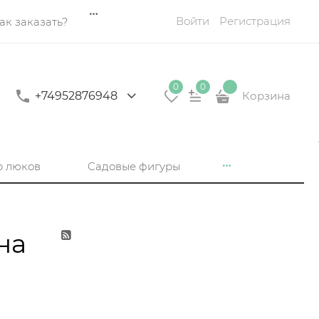
Войти
Регистрация
ак заказать?
0
0
+74952876948
Корзина
р люков
Садовые фигуры
на