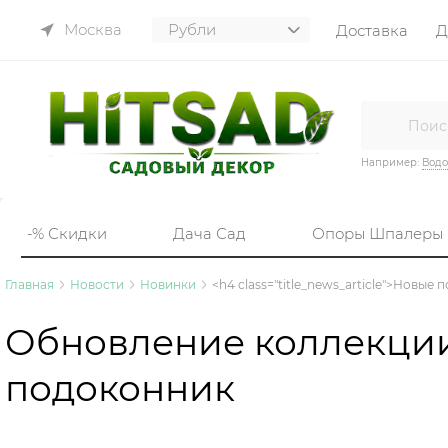
Москва
Доставка
Д
Например:
Вод
-% Скидки
Дача Сад
Опоры Шпалеры
Главная
Новости
Новинки
<h4 class="title_news_article">Новы
Обновление коллекции 
подоконник