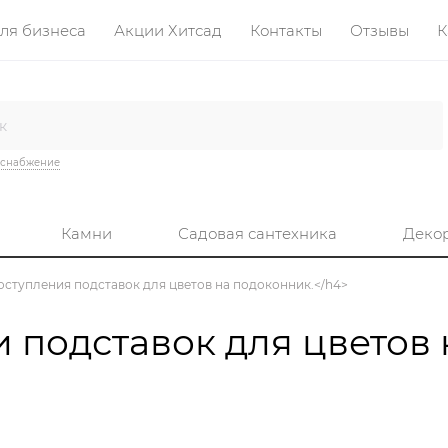
ля бизнеса
Акции Хитсад
Контакты
Отзывы
К
оснабжение
Камни
Садовая сантехника
Деко
е поступления подставок для цветов на подоконник.</h4>
подставок для цветов 