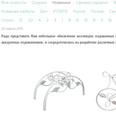
Все новости
Скидки
Новинки
Своими руками
Х
Кованая мебель
Zen
iFONTE
Кухня
Полив
Са
Сезон
12
22
4
2
3
1
8
6
15
9
5
16
02 марта 2015
Рады представить Вам небольшое обновление коллекции подоконных ц
аккуратных подоконников, и сосредоточились на разработке различных