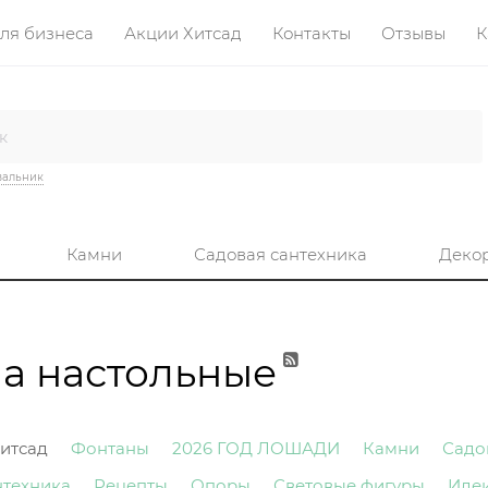
ля бизнеса
Акции Хитсад
Контакты
Отзывы
К
вальник
Камни
Садовая сантехника
Деко
на настольные
итсад
Фонтаны
2026 ГОД ЛОШАДИ
Камни
Садо
нтехника
Рецепты
Опоры
Световые фигуры
Иде