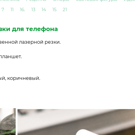
7
11
16.
13
14
15
21
вки для телефона
венной лазерной резки.
 планшет.
ый, коричневый.