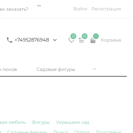
Войти
Регистрация
ак заказать?
0
0
+74952876948
Корзина
р люков
Садовые фигуры
вая мебель
Фигуры
Украшаем сад
и
Садовые фигуры
Полки
Оптом
Подставки