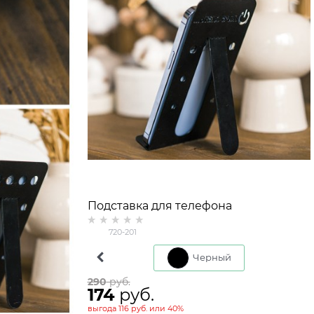
Подставка для телефона
720-201
Коричневый
Белый
Черный
290
 руб.
174
 руб.
выгода
116 руб.
или
40%