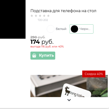
Подставка для телефона на стол
720-202
Белый
Черный
290
 руб.
174
 руб.
выгода
116 руб.
или
40%
Купить
Скидка 40%