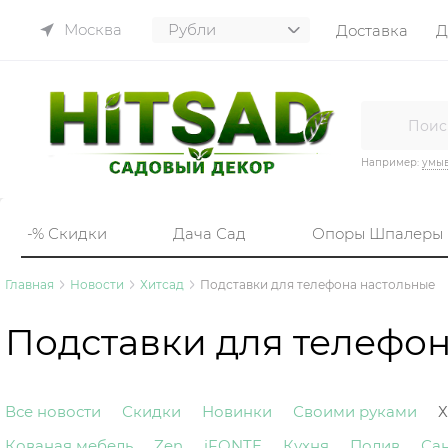
Москва
Доставка
Д
Например:
умы
-% Скидки
Дача Сад
Опоры Шпалеры
Главная
Новости
Хитсад
Подставки для телефона настольные
Подставки для телефо
Все новости
Скидки
Новинки
Своими руками
Х
Кованая мебель
Zen
iFONTE
Кухня
Полив
Са