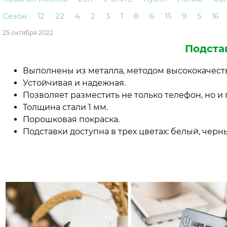
Сезон
12
22
4
2
3
1
8
6
15
9
5
16
25 октября 2022
Подста
Выполнены из металла, методом высококачест
Устойчивая и надежная.
Позволяет разместить не только телефон, но и
Толщина стали 1 мм.
Порошковая покраска.
Подставки доступна в трех цветах: белый, черн