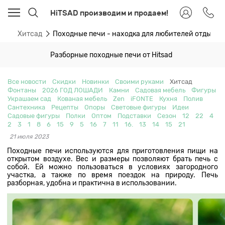
HiTSAD производим и продаем!
ти
Хитсад
Походные печи - находка для любителей отдыха 
Разборные походные печи от Hitsad
Все новости
Скидки
Новинки
Своими руками
Хитсад
Фонтаны
2026 ГОД ЛОШАДИ
Камни
Садовая мебель
Фигуры
Украшаем сад
Кованая мебель
Zen
iFONTE
Кухня
Полив
Сантехника
Рецепты
Опоры
Световые фигуры
Идеи
Садовые фигуры
Полки
Оптом
Подставки
Сезон
12
22
4
2
3
1
8
6
15
9
5
16
7
11
16.
13
14
15
21
21 июля 2023
Походные печи используются для приготовления пищи на
открытом воздухе. Вес и размеры позволяют брать печь с
собой. Ей можно пользоваться в условиях загородного
участка, а также по время поездок на природу. Печь
разборная, удобна и практична в использовании.