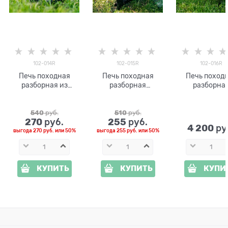
102-014R
102-015R
102-016R
Печь походная
Печь походная
Печь поход
разборная из
разборная
разборна
металла 102-014R
металлическая 102-
металлическая
015R
016R
540
 руб.
510
 руб.
270
255
 руб.
 руб.
4 200
 ру
выгода
270 руб.
или
50%
выгода
255 руб.
или
50%
КУПИТЬ
КУПИТЬ
КУПИ