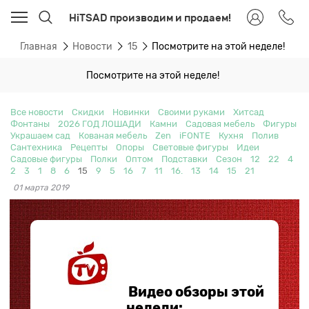
HiTSAD производим и продаем!
Главная
Новости
15
Посмотрите на этой неделе!
Посмотрите на этой неделе!
Все новости
Скидки
Новинки
Своими руками
Хитсад
Фонтаны
2026 ГОД ЛОШАДИ
Камни
Садовая мебель
Фигуры
Украшаем сад
Кованая мебель
Zen
iFONTE
Кухня
Полив
Сантехника
Рецепты
Опоры
Световые фигуры
Идеи
Садовые фигуры
Полки
Оптом
Подставки
Сезон
12
22
4
2
3
1
8
6
15
9
5
16
7
11
16.
13
14
15
21
01 марта 2019
Видео обзоры этой
недели: