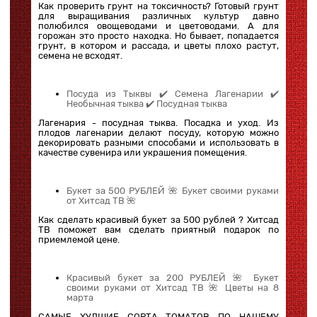
Как проверить грунт на токсичность? Готовый грунт
для выращивания различных культур давно
полюбился овощеводами и цветоводами. А для
горожан это просто находка. Но бывает, попадается
грунт, в котором и рассада, и цветы плохо растут,
семена не всходят.
Посуда из Тыквы ✔️ Семена Лагенарии ✔️
Необычная тыква ✔️ Посудная тыква
Лагенария - посудная тыква. Посадка и уход. Из
плодов лагенарии делают посуду, которую можно
декорировать разными способами и использовать в
качестве сувенира или украшения помещения.
Букет за 500 РУБЛЕЙ 🌺 Букет своими руками
от Хитсад ТВ 🌺
Как сделать красивый букет за 500 рублей ? Хитсад
ТВ поможет вам сделать приятный подарок по
приемлемой цене.
Красивый букет за 200 РУБЛЕЙ 🌺 Букет
своими руками от Хитсад ТВ 🌺 Цветы на 8
марта
САМЫЕ ХУДШИЕ СОРТА ТОМАТОВ ПО НАШЕМУ