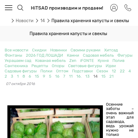
HiTSAD производим и продаем!
вная
Новости
14
Правила хранения капусты и свеклы
Правила хранения капусты и свеклы
Все новости
Скидки
Новинки
Своими руками
Хитсад
Фонтаны
2026 ГОД ЛОШАДИ
Камни
Садовая мебель
Фигуры
Украшаем сад
Кованая мебель
Zen
iFONTE
Кухня
Полив
Сантехника
Рецепты
Опоры
Световые фигуры
Идеи
Садовые фигуры
Полки
Оптом
Подставки
Сезон
12
22
4
2
3
1
8
6
15
9
5
16
7
11
16.
13
14
15
21
07 октября 2016
Осенние
заботы –
очень важный
этап для
садовода,
ведь урожай
нужно не
только